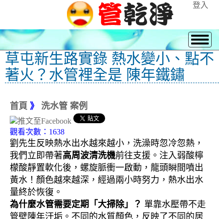
登入
草屯新生路實錄 熱水變小、點不
著火？水管裡全是 陳年鐵鏽
首頁
》
洗水管 案例
觀看次數：1638
劉先生反映熱水出水越來越小，洗澡時忽冷忽熱，
我們立即帶著
高周波清洗機
前往支援。注入弱酸檸
檬酸靜置軟化後，螺旋脈衝一啟動，龍頭瞬間噴出
黃水！顏色越來越深，經過兩小時努力，熱水出水
量終於恢復。
為什麼水管需要定期「大掃除」？
單靠水壓帶不走
管壁陳年汙垢。不同的水質顏色，反映了不同的居