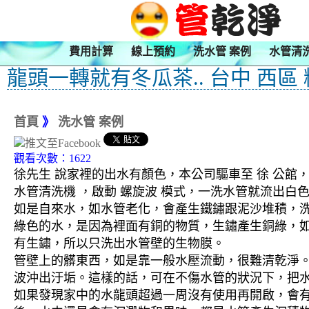
費用計算
線上預約
洗水管 案例
水管清
龍頭一轉就有冬瓜茶.. 台中 西區
首頁
》
洗水管 案例
觀看次數：1622
徐先生 說家裡的出水有顏色，本公司驅車至 徐 公館，
水管清洗機 ，啟動 螺旋波 模式，一洗水管就流出
如是自來水，如水管老化，會產生鐵鏽跟泥沙堆積，
綠色的水，是因為裡面有銅的物質，生鏽產生銅綠，
有生鏽，所以只洗出水管壁的生物膜。
管壁上的髒東西，如是靠一般水壓流動，很難清乾淨。 
波沖出汙垢。這樣的話，可在不傷水管的狀況下，把
如果發現家中的水龍頭超過一周沒有使用再開啟，會