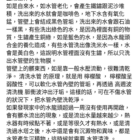
如是自來水，如水管老化，會產生鐵鏽跟泥沙堆
積，洗出來的水就會是咖啡色，地下水含有氧化
錳，管壁上會結成黑色管垢，洗出來的水會跟石油
一樣黑，有些洗出綠色的水，是因為裡面有銅的物
質，生鏽產生銅綠，如是藍色的水，是因為水龍頭
合金的養化造成，有些水管洗出像洗米水一樣，水
會是黃白色，這說明水管裡面沒有生鏽，所以只洗
出水管壁的生物膜。
管壁上的髒東西，如是靠一般水壓流動，很難清乾
淨。 清洗水管 的原理，就是用 檸檬酸 ， 檸檬酸呈
弱酸性，可以軟化水管內壁的管垢，再透過 高週波
清洗機 脈衝波沖出汙垢。這樣的話，可在不傷水管
的狀況下，把水管內壁洗乾淨。
如果發現家中的水龍頭超過一周沒有使用再開啟，
會有髒水流出的現象，或是流出水量越來越少，熱
水器有時候點不著，或是等很久才有熱水，或是清
洗過水塔之後，水中還是會有沉澱物和異味，都是
水管產生沉積物，這時候就需要 水管清洗 。