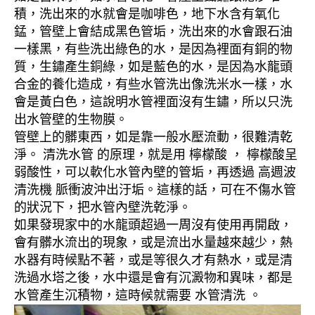
積，洗出來的水就會是咖啡色，地下水含有氧化
錳，管壁上會結成黑色管垢，洗出來的水會跟石油
一樣黑，有些洗出綠色的水，是因為裡面有銅的物
質，生鏽產生銅綠，如是藍色的水，是因為水龍頭
合金的養化造成，有些水管洗出像洗米水一樣，水
會是黃白色，這說明水管裡面沒有生鏽，所以只洗
出水管壁的生物膜。
管壁上的髒東西，如是靠一般水壓流動，很難清乾
淨。 清洗水管 的原理，就是用 檸檬酸 ， 檸檬酸呈
弱酸性，可以軟化水管內壁的管垢，再透過 高週波
清洗機 脈衝波沖出汙垢。這樣的話，可在不傷水管
的狀況下，把水管內壁洗乾淨。
如果發現家中的水龍頭超過一周沒有使用再開啟，
會有髒水流出的現象，或是流出水量越來越少，熱
水器有時候點不著，或是等很久才有熱水，或是清
洗過水塔之後，水中還是會有沉澱物和異味，都是
水管產生沉積物，這時候就需要 水管清洗 。