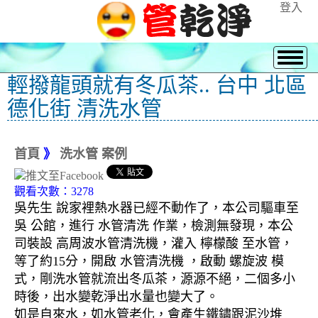
登入
輕撥龍頭就有冬瓜茶.. 台中 北區
德化街 清洗水管
首頁
》
洗水管 案例
觀看次數：3278
吳先生 說家裡熱水器已經不動作了，本公司驅車至
吳 公館，進行 水管清洗 作業，檢測無發現，本公
司裝設 高周波水管清洗機，灌入 檸檬酸 至水管，
等了約15分，開啟 水管清洗機 ，啟動 螺旋波 模
式，剛洗水管就流出冬瓜茶，源源不絕，二個多小
時後，出水變乾淨出水量也變大了。
如是自來水，如水管老化，會產生鐵鏽跟泥沙堆