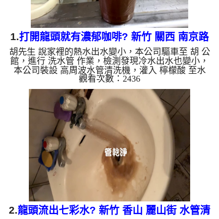
1.
打開龍頭就有濃郁咖啡? 新竹 關西 南京路
胡先生 說家裡的熱水出水變小，本公司驅車至 胡 公
清洗水管
館，進行 洗水管 作業，檢測發現冷水出水也變小，
本公司裝設 高周波水管清洗機，灌入 檸檬酸 至水
觀看次數：2436
管，等了約15分，開啟 水管清洗機 ，啟動 脈衝波 模
式，一洗水管就流出咖啡色髒水，看起來就像是濃郁
咖啡，兩個多小時後，冷熱出水都恢復正常了。 如
是自來水，如水管老化，會產生鐵鏽跟泥沙堆積，洗
出來的水就會是咖啡色，地下水含有氧化錳，管壁上
會結成黑色管垢，洗出來的水會跟石油一樣黑，有些
洗出綠色的水，是因為裡面有銅的物質，生鏽產生銅
綠，如是藍色的水，...
2.
龍頭流出七彩水? 新竹 香山 麗山街 水管清