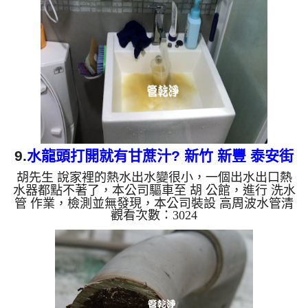
正常使用了。 如是自來水，如水管老化，會產生鐵
鏽跟泥沙堆積，洗出來的水就會是咖啡色，地下水含
有氧化錳，管壁上會結成黑色管垢，洗出來的水會跟
石油一樣黑，有些洗出綠色的水，是因為裡面有銅的
物質，生鏽產生銅綠...
9.
水龍頭打開就有甘蔗汁? 新竹 新豐 泰安街
胡先生 說家裡的熱水出水變很小，一個出水出口熱
洗水管
水器都點不著了，本公司驅車至 胡 公館，進行 洗水
管 作業，檢測並無發現，本公司裝設 高周波水管清
觀看次數：3024
洗機，灌入 檸檬酸 至水管，等了約15分，開啟 水管
清洗機 ，啟動 螺旋波 模式，剛洗水管就噴出黃色髒
水，看起來跟甘蔗汁一樣，如影片，兩個多小時後，
出水變乾淨熱水出水量恢復了。 如是自來水，如水
管老化，會產生鐵鏽跟泥沙堆積，洗出來的水就會是
咖啡色，地下水含有氧化錳，管壁上會結成黑色管
垢，洗出來的水會跟石油一樣黑，有些洗出綠色的