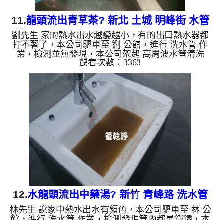
11.
龍頭流出青草茶? 新北 土城 明峰街 水管
劉先生 家的熱水出水越變越小，有的出口熱水器都
清洗
打不著了，本公司驅車至 劉 公館，進行 洗水管 作
業，檢測並無發現，本公司架起 高周波水管清洗
觀看次數：3363
機，灌入 檸檬酸 至水管，等了約15分，開啟 水管清
洗機 ，啟動 螺旋波 模式，剛洗水管就噴出髒水，劈
哩啪啦流不停，看起來跟青草茶一樣，如影片，兩個
多小時後，水變乾淨出水量恢復了。 如是自來水，
如水管老化，會產生鐵鏽跟泥沙堆積，洗出來的水就
會是咖啡色，地下水含有氧化錳，管壁上會結成黑色
管垢，洗出來的水會跟石油一樣黑，有些洗出綠色的
水，是因為裡面有銅的物...
12.
水龍頭流出中藥湯? 新竹 青峰路 洗水管
林先生 說家中熱水出水有顏色，本公司驅車至 林 公
館，進行 洗水管 作業，檢測發現管內都是鐵鏽，本