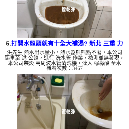
有銅的物質，生鏽產...
5.
打開水龍頭就有十全大補湯? 新北 三重 力
洪先生 熱水出水量小，熱水器熊熊點不著，本公司
行路 水管清洗
驅車至 洪 公館，進行 洗水管 作業，檢測並無發現，
本公司裝設 高周波水管清洗機，灌入 檸檬酸 至水
觀看次數：3467
管，等了約15分，開啟 水管清洗機 ，啟動 螺旋波 模
式，一洗水管就流出濃郁的湯汁，看起來跟十全大補
湯一樣，兩個多小時後，熱水出水量恢復，熱水器可
以正常使用了。 如是自來水，如水管老化，會產生
鐵鏽跟泥沙堆積，洗出來的水就會是咖啡色，地下水
含有氧化錳，管壁上會結成黑色管垢，洗出來的水會
跟石油一樣黑，有些洗出綠色的水，是因為裡面有銅
的物質，生鏽產生銅...