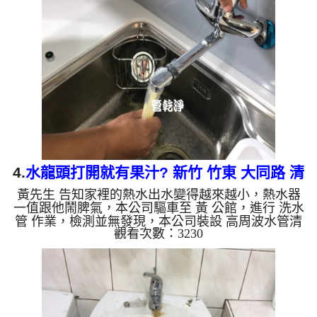
顏色就鮮豔，兩個多小時後，熱水出水順暢，熱水器
不會誤動作了。 如是自來水，如水管老化，會產生
鐵鏽跟泥沙堆積，洗出來的水就會是咖啡色，地下水
含有氧化錳，管壁上會結成黑色管垢，洗出來的水會
跟石油一樣黑，有些洗出綠色的水，是因為裡面有銅
的物質，生鏽產生銅...
4.
水龍頭打開就有果汁? 新竹 竹東 大同路 清
黃先生 告知家裡的熱水出水變得越來越小，熱水器
洗水管
一值跟他鬧脾氣，本公司驅車至 黃 公館，進行 洗水
管 作業，檢測並無發現，本公司裝設 高周波水管清
觀看次數：3230
洗機，灌入 檸檬酸 至水管，等了約15分，開啟 水管
清洗機 ，啟動 螺旋波 模式，一洗水管就流出黃色果
汁，越洗就越髒，兩個多小時後，熱水的水量恢復，
熱水器正常動作了。 如是自來水，如水管老化，會
產生鐵鏽跟泥沙堆積，洗出來的水就會是咖啡色，地
下水含有氧化錳，管壁上會結成黑色管垢，洗出來的
水會跟石油一樣黑，有些洗出綠色的水，是因為裡面