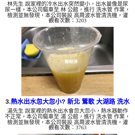
林先生 說家裡的冷水出水突然變小，出水量像是尿
洗
尿一樣，本公司驅車至 林 公館，進行 洗水管 作業，
檢測並無發現，本公司裝設 高周波水管清洗機，灌
觀看次數：3203
入 檸檬酸 至水管，等了約15分，開啟 水管清洗機 ，
啟動 脈衝波 模式，一洗水管就流出髒水，越洗顏色
就越多種，過程中多次堵塞，還不時掉出異物碎片，
改用特殊工法，四個多小時後，出水量恢復正常了。
如是自來水，如水管老化，會產生鐵鏽跟泥沙堆積，
洗出來的水就會是咖啡色，地下水含有氧化錳，管壁
上會結成黑色管垢，洗出來的水會跟石油一樣黑，有
些洗出綠色的水，...
3.
熱水出水忽大忽小? 新北 鶯歌 大湖路 洗水
湯先生 說家裡的熱水出水會忽大忽小，熱水器動作
管
不正常，本公司驅車至 湯 公館，進行 洗水管 作業，
檢測並無發現，本公司裝設 高周波水管清洗機，灌
觀看次數：3763
入 檸檬酸 至水管，等了約15分，開啟 水管清洗機 ，
啟動 螺旋波 模式，一洗水管就流出棕色髒水，越洗