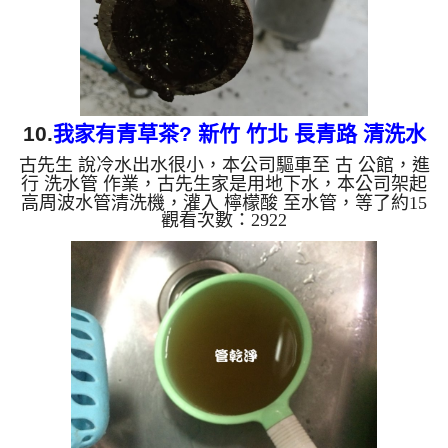
水，是因為裡面有銅的物...
10.
我家有青草茶? 新竹 竹北 長青路 清洗水
古先生 說冷水出水很小，本公司驅車至 古 公館，進
管
行 洗水管 作業，古先生家是用地下水，本公司架起
高周波水管清洗機，灌入 檸檬酸 至水管，等了約15
觀看次數：2922
分，開啟 水管清洗機 ，啟動 螺旋波 模式，一洗水管
就流出黑水，髒水源源不絕，看起來就像青草茶，過
程常常賭塞，六個多小時後，出水變乾淨出水量恢復
了。 如是自來水，如水管老化，會產生鐵鏽跟泥沙
堆積，洗出來的水就會是咖啡色，地下水含有氧化
錳，管壁上會結成黑色管垢，洗出來的水會跟石油一
樣黑，有些洗出綠色的水，是因為裡面有銅的物質，
生鏽產生銅綠，如是...