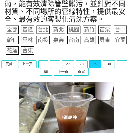
術，能有效清除管壁髒污，並針對不同
材質、不同場所的管線特性，提供最安
全、最有效的客製化清洗方案。
全部
基隆
台北
新北
桃園
新竹
苗栗
台中
彰化
雲林
南投
嘉義
台南
高雄
屏東
宜蘭
花蓮
台東
頁首
上一頁
1
...
27
28
29
30
...
88
下一頁
頁尾