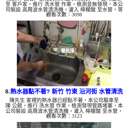
至 客戶家，進行 洗水管 作業，檢測並無發現，本公
司裝設 高周波水管清洗機，灌入 檸檬酸 至水管，等
觀看次數：3098
了約15分，開啟 水管清洗機 ，啟動 螺旋波 模式，一
洗水管就噴出黃色髒水，兩個多小時後，水管清洗乾
淨水出水量恢復了。 如是自來水，如水管老化，會
產生鐵鏽跟泥沙堆積，洗出來的水就會是咖啡色，地
下水含有氧化錳，管壁上會結成黑色管垢，洗出來的
水會跟石油一樣黑，有些洗出綠色的水，是因為裡面
有銅的物質，生鏽產生銅綠，如是藍色的水，是因為
水龍頭合金的養化造...
8.
熱水器點不著? 新竹 竹東 沿河街 水管清洗
陳先生 家裡的熱水器已經點不著，本公司驅車至
陳 公館，進行 洗水管 作業，檢測發現管路堵塞，本
公司裝設 高周波水管清洗機，灌入 檸檬酸 至水管，
觀看次數：3123
等了約15分，開啟 水管清洗機 ，啟動 螺旋波 模式，
一洗水管就噴出泥水，還不時掉出異物，如影片，兩
個多小時後，管路洗乾淨水出水量恢復，熱水器也能