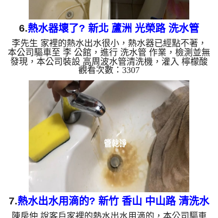
6.
熱水器壞了? 新北 蘆洲 光榮路 洗水管
李先生 家裡的熱水出水很小，熱水器已經點不著，
本公司驅車至 李 公館，進行 洗水管 作業，檢測並無
發現，本公司裝設 高周波水管清洗機，灌入 檸檬酸
觀看次數：3307
至水管，等了約15分，開啟 水管清洗機 ，啟動 螺旋
波 模式，一洗水管就噴出黃色髒水，後來變成棕
色，兩個多小時後，清洗乾淨水熱水出水量恢復，熱
水器正常動作了。 如是自來水，如水管老化，會產
生鐵鏽跟泥沙堆積，洗出來的水就會是咖啡色，地下
水含有氧化錳，管壁上會結成黑色管垢，洗出來的水
會跟石油一樣黑，有些洗出綠色的水，是因為裡面有
銅的物質，生鏽產生銅...
7.
熱水出水用滴的? 新竹 香山 中山路 清洗水
陳房仲 說客戶家裡的熱水出水用滴的，本公司驅車
管