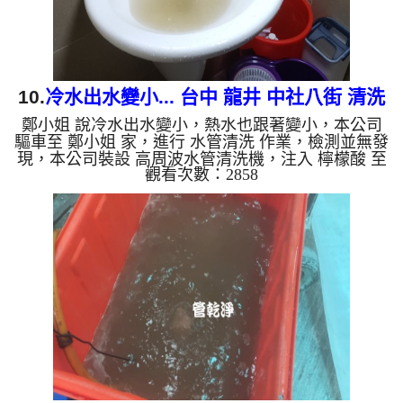
10.
冷水出水變小... 台中 龍井 中社八街 清洗
鄭小姐 說冷水出水變小，熱水也跟著變小，本公司
水管
驅車至 鄭小姐 家，進行 水管清洗 作業，檢測並無發
現，本公司裝設 高周波水管清洗機，注入 檸檬酸 至
觀看次數：2858
水管，等了約15分，開啟 水管清洗機 ，啟動 螺旋
波 模式，一洗水管就噴出髒水，二個多小時後，出
水量恢復了。 如是自來水，如水管老化，會產生鐵
鏽跟泥沙堆積，洗出來的水就會是咖啡色，地下水含
有氧化錳，管壁上會結成黑色管垢，洗出來的水會跟
石油一樣黑，有些洗出綠色的水，是因為裡面有銅的
物質，生鏽產生銅綠，如是藍色的水，是因為水龍頭
合金的養化造成，有些...