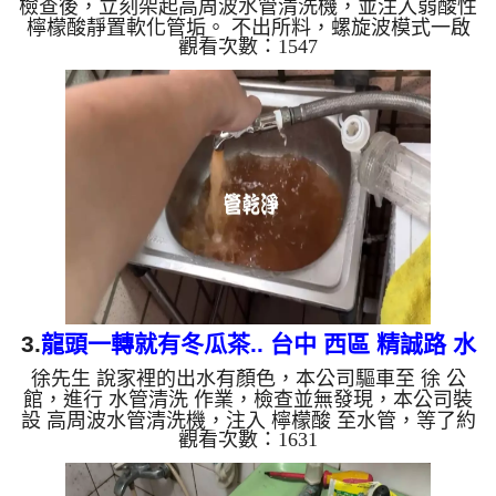
檢查後，立刻架起高周波水管清洗機，並注入弱酸性
檸檬酸靜置軟化管垢。 不出所料，螺旋波模式一啟
觀看次數：1547
動，髒水瞬間變成濃郁的「巧克力可可」！這就是長
年累積在管壁的泥沙與鐵鏽。經過兩個多小時的努
力，水終於從汙濁轉為乾淨，熱水也恢復出水量。
為什麼水管需要定期「大掃除」？ 管壁髒汙靠一般
水壓難以清除，不同的水質也會產生不同的「色彩反
應」： 咖啡色（鐵鏽/泥沙）： 常見於自來水管線老
化。 石油黑（氧化錳）： 抽取地下水常見的黑色管
垢。 ...
3.
龍頭一轉就有冬瓜茶.. 台中 西區 精誠路 水
徐先生 說家裡的出水有顏色，本公司驅車至 徐 公
管清洗
館，進行 水管清洗 作業，檢查並無發現，本公司裝
設 高周波水管清洗機，注入 檸檬酸 至水管，等了約
觀看次數：1631
15分，開啟 水管清洗機 ，啟動 螺旋波 模式，一洗水
管就流出白色報沫髒水，忽然變成泥水，看起來就像
是冬瓜茶，兩個多小時後，出水變乾淨水量也變大