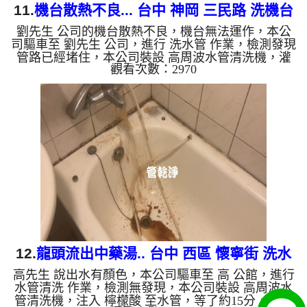
11.
機台散熱不良... 台中 神岡 三民路 洗機台
劉先生 公司的機台散熱不良，機台無法運作，本公
管路
司驅車至 劉先生 公司，進行 洗水管 作業，檢測發現
管路已經堵住，本公司裝設 高周波水管清洗機，灌
觀看次數：2970
入 檸檬酸 至水管，等了約15分，開啟 水管清洗機 ，
啟動 螺旋波 模式，一開始就洗出泥水，還噴出牽絲
狀物體，四個多小時後，出水變乾淨出水量恢復，散
熱也正常了。 如是自來水，如水管老化，會產生鐵
鏽跟泥沙堆積，洗出來的水就會是咖啡色，地下水含
有氧化錳，管壁上會結成黑色管垢，洗出來的水會跟
石油一樣黑，有些洗出綠色的水，是因為裡面有銅的
物質，生鏽產生銅綠...
12.
龍頭流出中藥湯.. 台中 西區 懷寧街 洗水
高先生 說出水有顏色，本公司驅車至 高 公館，進行
管
水管清洗 作業，檢測無發現，本公司裝設 高周波水
管清洗機，注入 檸檬酸 至水管，等了約15分，開啟