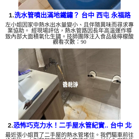
1.
洗水管噴出滿地鐵鏽？ 台中 西屯 永福路
左小姐因家中熱水出水量變小、且伴隨異味而尋求專
清洗水管
業協助。 經現場評估，熱水管路因長年高溫運作導
致內部大面積氧化生鏽。技師團隊注入食品級檸檬酸
觀看次數：90
靜置 15 分鐘軟化管垢後，啟動高週波水管清洗機的
水槌脈衝模式，於 2 多小時內徹底清除管壁積垢，使
熱水出水量完全恢復正常，水質重現清澈。 ?️ 左小姐
宅：熱水管高週波清洗 3 大施工步驟 食品級檸檬酸
靜置軟化（15分鐘）： 將檸檬酸注入熱水管路，分
解並軟化沉積多年的鐵鏽塊與硬化水垢。 高週波水
槌與脈衝剝離： 微電腦精準...
2.
恐怖巧克力水！二手屋水管紀實.. 台中 北
最近張小姐買了二手屋的熱水管堵住。我們驅車前往
屯 環中路 清洗水管