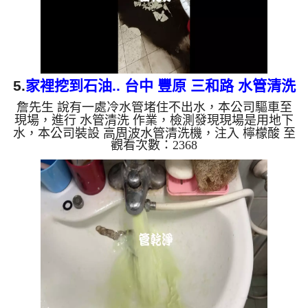
5.
家裡挖到石油.. 台中 豐原 三和路 水管清洗
詹先生 說有一處冷水管堵住不出水，本公司驅車至
現場，進行 水管清洗 作業，檢測發現現場是用地下
水，本公司裝設 高周波水管清洗機，注入 檸檬酸 至
觀看次數：2368
水管，等了約15分，開啟 水管清洗機 ，啟動 螺旋
波 模式，一洗水管就流出黑水，看起來就像是挖到
石油一樣，髒水源源不絕，四個多小時後，出水量恢
復了。 如是自來水，如水管老化，會產生鐵鏽跟泥
沙堆積，洗出來的水就會是咖啡色，地下水含有氧化
錳，管壁上會結成黑色管垢，洗出來的水會跟石油一
樣黑，有些洗出綠色的水，是因為裡面有銅的物質，
生鏽產生銅綠，如是藍色...