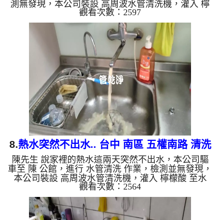
測無發現，本公司裝設 高周波水管清洗機，灌入 檸
觀看次數：2597
檬酸 至水管，等了約15分，開啟 水管清洗機 ，啟動
螺旋波 模式，剛開始流出黃色髒水，突然變成泥
水，兩個多小時後，熱水出水量恢復正常，熱水器也
正常運作了。 如是自來水，如水管老化，會產生鐵
鏽跟泥沙堆積，洗出來的水就會是咖啡色，地下水含
有氧化錳，管壁上會結成黑色管垢，洗出來的水會跟
石油一樣黑，有些洗出綠色的水，是因為裡面有銅的
物質，生鏽產生銅綠，如...
8.
熱水突然不出水.. 台中 南區 五權南路 清洗
陳先生 說家裡的熱水這兩天突然不出水，本公司驅
水管
車至 陳 公館，進行 水管清洗 作業，檢測並無發現，
本公司裝設 高周波水管清洗機，灌入 檸檬酸 至水
觀看次數：2564
管，等了約15分，開啟 水管清洗機 ，啟動 螺旋波 模
式，剛開始流出黃色髒水，顏色越來越深，變成棕
色，源源不絕，兩個多小時後，熱水出水量恢復正常
了。 如是自來水，如水管老化，會產生鐵鏽跟泥沙