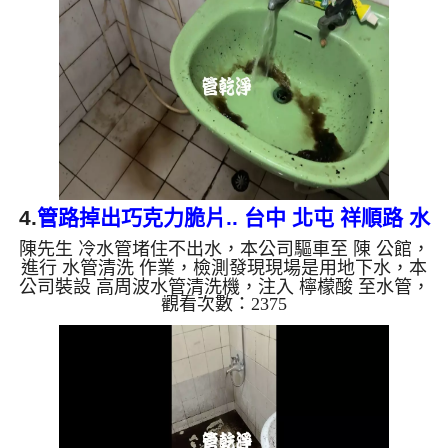
了。 如是自來水，如水管老化，會產生鐵鏽跟泥沙
堆積，洗出來的水就會是咖啡色，地下水含有氧化
錳，管壁上會結成黑色管垢，洗出來的水會跟石油一
樣黑，有些洗出綠色的水，是因為裡面有銅的物質，
生鏽產生銅綠，如是藍色...
4.
管路掉出巧克力脆片.. 台中 北屯 祥順路 水
陳先生 冷水管堵住不出水，本公司驅車至 陳 公館，
管清洗
進行 水管清洗 作業，檢測發現現場是用地下水，本
公司裝設 高周波水管清洗機，注入 檸檬酸 至水管，
觀看次數：2375
等了約15分，開啟 水管清洗機 ，啟動 螺旋波 模式，
一洗水管就流出黑水，還掉出一塊塊異物，就像是巧
克力脆片，髒水源源不絕，四個多小時後，出水量恢
復了。 如是自來水，如水管老化，會產生鐵鏽跟泥
沙堆積，洗出來的水就會是咖啡色，地下水含有氧化
錳，管壁上會結成黑色管垢，洗出來的水會跟石油一
樣黑，有些洗出綠色的水，是因為裡面有銅的物質，
生鏽產生銅綠，如...