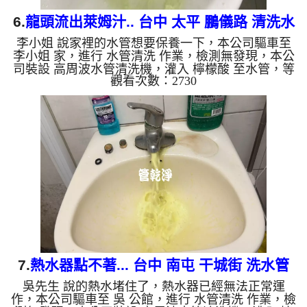
6.
龍頭流出萊姆汁.. 台中 太平 鵬儀路 清洗水
李小姐 說家裡的水管想要保養一下，本公司驅車至
管
李小姐 家，進行 水管清洗 作業，檢測無發現，本公
司裝設 高周波水管清洗機，灌入 檸檬酸 至水管，等
觀看次數：2730
了約15分，開啟 水管清洗機 ，啟動 螺旋波 模式，一
開始就流出白色泡沫水，忽然變成綠色，就像是萊姆
汁，最後變成土色，兩個多小時後，出水變乾淨出水
量也變大了。 如是自來水，如水管老化，會產生鐵
鏽跟泥沙堆積，洗出來的水就會是咖啡色，地下水含
有氧化錳，管壁上會結成黑色管垢，洗出來的水會跟
石油一樣黑，有些洗出綠色的水，是因為裡面有銅的
物質，生鏽產生銅...
7.
熱水器點不著... 台中 南屯 干城街 洗水管
吳先生 說的熱水堵住了，熱水器已經無法正常運
作，本公司驅車至 吳 公館，進行 水管清洗 作業，檢