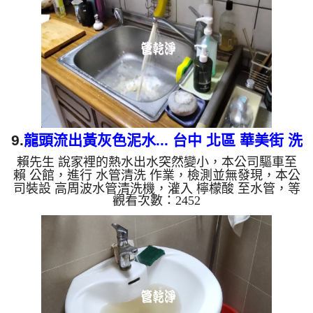
堆積，洗出來的水就會是咖啡色，地下水含有氧化
錳，管壁上會結成黑色管垢，洗出來的水會跟石油一
樣黑，有些洗出綠色的水，是因為裡面有銅的物質，
生鏽產生銅綠...
9.
龍頭流出黃灰色泥水... 台中 北區 華美街 洗
賴先生 說家裡的熱水出水突然變小，本公司驅車至
水管
賴 公館，進行 水管清洗 作業，檢測並無發現，本公
司裝設 高周波水管清洗機，灌入 檸檬酸 至水管，等
觀看次數：2452
了約15分，開啟 水管清洗機 ，啟動 螺旋波 模式，一
開始流出黃灰色髒水，越洗就越誇張，兩個多小時
後，熱水出水量恢復正常了。 如是自來水，如水管
老化，會產生鐵鏽跟泥沙堆積，洗出來的水就會是咖
啡色，地下水含有氧化錳，管壁上會結成黑色管垢，
洗出來的水會跟石油一樣黑，有些洗出綠色的水，是
因為裡面有銅的物質，生鏽產生銅綠，如是藍色的
水，是因為水龍頭合金...