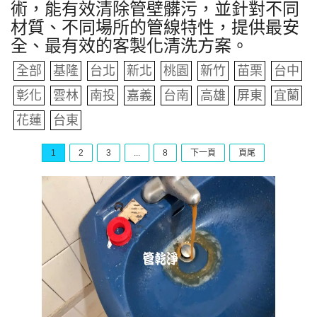
術，能有效清除管壁髒污，並針對不同
材質、不同場所的管線特性，提供最安
全、最有效的客製化清洗方案。
全部
基隆
台北
新北
桃園
新竹
苗栗
台中
彰化
雲林
南投
嘉義
台南
高雄
屏東
宜蘭
花蓮
台東
1
2
3
...
8
下一頁
頁尾