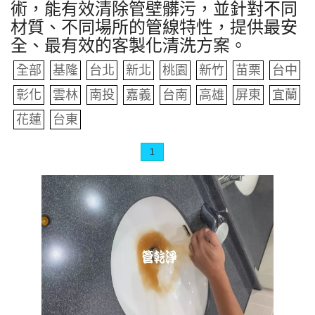
術，能有效清除管壁髒污，並針對不同
材質、不同場所的管線特性，提供最安
全、最有效的客製化清洗方案。
全部
基隆
台北
新北
桃園
新竹
苗栗
台中
彰化
雲林
南投
嘉義
台南
高雄
屏東
宜蘭
花蓮
台東
1