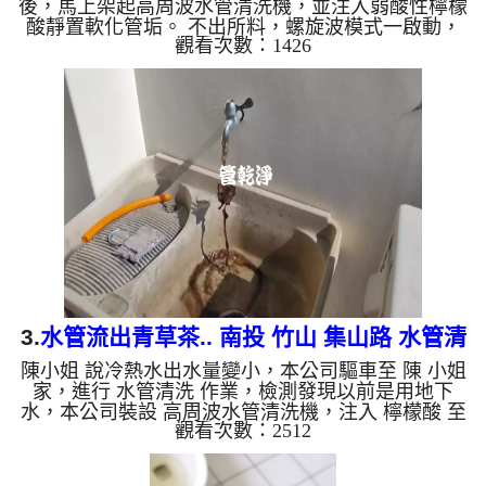
後，馬上架起高周波水管清洗機，並注入弱酸性檸檬
酸靜置軟化管垢。 不出所料，螺旋波模式一啟動，
觀看次數：1426
管路瞬間噴出髒水，一下變成「鐵鏽水」，不一會兒
就滿地是鐵銹！這就是長年累積在管壁的泥沙與鐵
鏽。經過兩個小時的奮鬥，出水變乾淨熱水出水量也
恢復了。 為什麼水管需要定期「大掃除」？ 管壁髒
汙靠一般水壓難以清除，不同的水質也會產生不同的
「色彩反應」： 咖啡色（鐵鏽/泥沙）： 常見於自來
水管線老化。 石油黑（氧化錳）： 抽取地下水常見
的黑色...
3.
水管流出青草茶.. 南投 竹山 集山路 水管清
陳小姐 說冷熱水出水量變小，本公司驅車至 陳 小姐
洗
家，進行 水管清洗 作業，檢測發現以前是用地下
水，本公司裝設 高周波水管清洗機，注入 檸檬酸 至
觀看次數：2512
水管，等了約15分，開啟 水管清洗機 ，啟動 螺旋
波 模式，一洗水管就流出黑色髒水，看起來就像是
青草茶，源源不絕，三個多小時後，出水量恢復正常