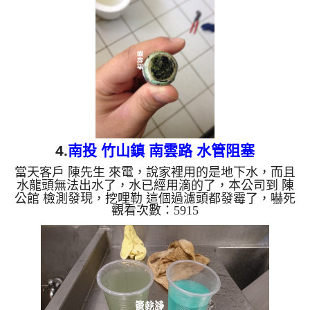
了。 如是自來水，如水管老化，會產生鐵鏽跟泥沙
堆積，洗出來的水就會是咖啡色，地下水含有氧化
錳，管壁上會結成黑色管垢，洗出來的水會跟石油一
樣黑，有些洗出綠色的水，是因為裡面有銅的物質，
生鏽產生銅綠，如是藍色...
4.
南投 竹山鎮 南雲路 水管阻塞
當天客戶 陳先生 來電，說家裡用的是地下水，而且
水龍頭無法出水了，水已經用滴的了，本公司到 陳
公館 檢測發現，挖哩勒 這個過濾頭都發霉了，嚇死
觀看次數：5915
寶寶了，如下圖，本公司趕緊架設 管路清洗機 ，開
始 清洗水管 ，黃水鐵鏽水從水龍頭流出，有很多一
塊塊髒東西，從水龍頭不斷的冒出來，如下圖及影
片，客戶 陳先生 看到都覺得不可思議，清洗過程好
幾次水管堵住，本公司改用特殊洗水管工法， 水管
清洗 約兩個小時後，沒有髒東西掉出來，出水也正
常了，陳先生 總算能正水了。 清洗水管, 水...