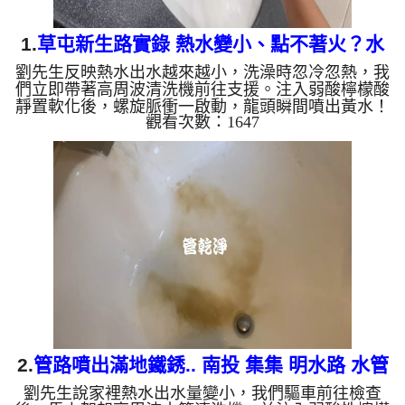
1.
草屯新生路實錄 熱水變小、點不著火？水
劉先生反映熱水出水越來越小，洗澡時忽冷忽熱，我
管裡全是 陳年鐵鏽
們立即帶著高周波清洗機前往支援。注入弱酸檸檬酸
靜置軟化後，螺旋脈衝一啟動，龍頭瞬間噴出黃水！
觀看次數：1647
顏色越來越深，經過兩小時努力，熱水出水量終於恢
復。 為什麼水管需要定期「大掃除」？ 單靠水壓帶
不走管壁陳年汙垢。不同的水質顏色，反映了不同的
居家隱患： 棕色（鐵鏽）： 管線老化徵兆。 黑色
（氧化錳）： 常見於地下水源。 綠色（銅綠）： 銅
合金接頭氧化。 乳白（生物膜）： 細菌黏液滋生的
警訊...
2.
管路噴出滿地鐵銹.. 南投 集集 明水路 水管
劉先生說家裡熱水出水量變小，我們驅車前往檢查
清洗