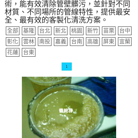
術，能有效清除管壁髒污，並針對不同
材質、不同場所的管線特性，提供最安
全、最有效的客製化清洗方案。
全部
基隆
台北
新北
桃園
新竹
苗栗
台中
彰化
雲林
南投
嘉義
台南
高雄
屏東
宜蘭
花蓮
台東
1