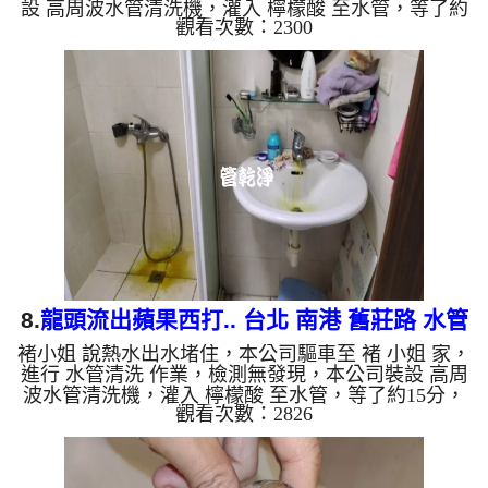
設 高周波水管清洗機，灌入 檸檬酸 至水管，等了約
觀看次數：2300
15分，開啟 水管清洗機 ，啟動 螺旋波 模式，一開始
就流出宗色髒水，源源不絕，兩個多小時後，出水變
乾淨熱水出水量變大了。 如是自來水，如水管老
化，會產生鐵鏽跟泥沙堆積，洗出來的水就會是咖啡
色，地下水含有氧化錳，管壁上會結成黑色管垢，洗
出來的水會跟石油一樣黑，有些洗出綠色的水，是因
為裡面有銅的物質，生鏽產生銅綠，如是藍色的水，
是因為水龍頭合金的養化...
8.
龍頭流出蘋果西打.. 台北 南港 舊莊路 水管
褚小姐 說熱水出水堵住，本公司驅車至 褚 小姐 家，
清洗
進行 水管清洗 作業，檢測無發現，本公司裝設 高周
波水管清洗機，灌入 檸檬酸 至水管，等了約15分，
觀看次數：2826
開啟 水管清洗機 ，啟動 螺旋波 模式，一開始就噴出
鐵鏽水，越洗越髒，突然管路堵住，忽然噴出黃色髒
水，就像是蘋果西打，兩個多小時後，熱水出水量恢
復了。 如是自來水，如水管老化，會產生鐵鏽跟泥