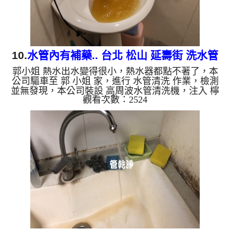
10.
水管內有補藥.. 台北 松山 延壽街 洗水管
郭小姐 熱水出水變得很小，熱水器都點不著了，本
公司驅車至 郭 小姐 家，進行 水管清洗 作業，檢測
並無發現，本公司裝設 高周波水管清洗機，注入 檸
觀看次數：2524
檬酸 至水管，等了約15分，開啟 水管清洗機 ，啟動
螺旋波 模式，一洗水管就流出髒水，源源不絕，看
起來就像是補藥一般，二個多小時後，熱水出水量恢
復正常，熱水器也正常動作了。 如是自來水，如水
管老化，會產生鐵鏽跟泥沙堆積，洗出來的水就會是
咖啡色，地下水含有氧化錳，管壁上會結成黑色管
垢，洗出來的水會跟石油一樣黑，有些洗出綠色的
水，是因為裡面有銅的物...