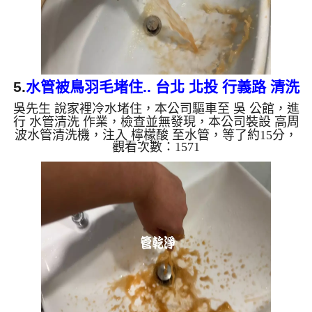
5.
水管被鳥羽毛堵住.. 台北 北投 行義路 清洗
吳先生 說家裡冷水堵住，本公司驅車至 吳 公館，進
水管
行 水管清洗 作業，檢查並無發現，本公司裝設 高周
波水管清洗機，注入 檸檬酸 至水管，等了約15分，
觀看次數：1571
開啟 水管清洗機 ，啟動 螺旋波 模式，一洗水管就流
出髒水，突然噴出異物，一看居然是鳥羽毛，羽毛源
源不絕，兩個多小時後，出水變乾淨出水量也恢復
了。 如是自來水，如水管老化，會產生鐵鏽跟泥沙
堆積，洗出來的水就會是咖啡色，地下水含有氧化
錳，管壁上會結成黑色管垢，洗出來的水會跟石油一
樣黑，有些洗出綠色的水，是因為裡面有銅的物質，
生鏽產生銅綠，如是藍...