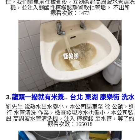
住。我們驅車前往檢查後，立刻架起高周波水管清洗
機，並注入弱酸性檸檬酸靜置軟化管垢。 不出所
觀看次數：1473
料，螺旋波模式一啟動，原本透明的水瞬間變成濃郁
的「冬瓜茶」！這就是長年累積在管壁的泥沙與鐵
鏽。經過兩個多小時的奮戰，水流終於從汙濁轉為清
澈，熱水也恢復了往日的出水量。 為什麼水管需要
定期「大掃除」？ 管壁髒汙靠一般水壓難以清除，
不同的水質也會產生不同的「色彩反應」： 咖啡色
（鐵鏽/泥沙）： 常見於自來水管線老化。 石油黑
（氧...
3.
龍頭一撥就有米漿.. 台北 東湖 康樂街 洗水
劉先生 說熱水出水變小，本公司驅車至 徐 公館，進
管
行 水管清洗 作業，檢查發現冷水也偏小，本公司裝
設 高周波水管清洗機，注入 檸檬酸 至水管，等了約
觀看次數：165018
15分，開啟 水管清洗機 ，啟動 螺旋波 模式，一洗水
管就流出髒水，看起來就像是米漿，兩個多小時後，
冷熱出水量也變大了。 如是自來水，如水管老化，