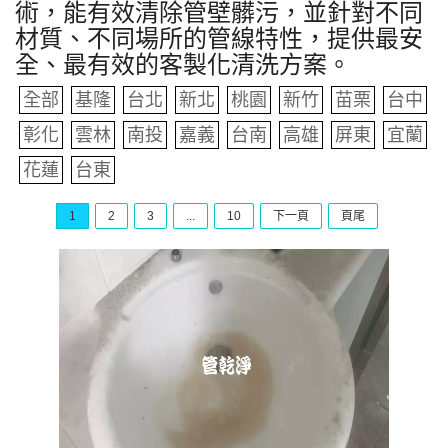
術，能有效清除管壁髒污，並針對不同
材質、不同場所的管線特性，提供最安
全、最有效的客製化清洗方案。
全部
基隆
台北
新北
桃園
新竹
苗栗
台中
彰化
雲林
南投
嘉義
台南
高雄
屏東
宜蘭
花蓮
台東
1
2
3
...
10
下一頁
頁尾