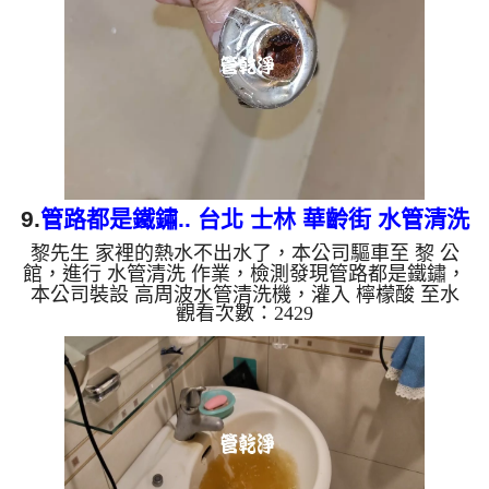
沙堆積，洗出來的水就會是咖啡色，地下水含有氧化
錳，管壁上會結成黑色管垢，洗出來的水會跟石油一
樣黑，有些洗出綠色的水，是因為裡面有銅的物質，
生鏽產生銅綠，...
9.
管路都是鐵鏽.. 台北 士林 華齡街 水管清洗
黎先生 家裡的熱水不出水了，本公司驅車至 黎 公
館，進行 水管清洗 作業，檢測發現管路都是鐵鏽，
本公司裝設 高周波水管清洗機，灌入 檸檬酸 至水
觀看次數：2429
管，等了約15分，開啟 水管清洗機 ，啟動 螺旋波 模
式，剛開始流出咖啡色髒水，越來就越香濃，兩個多
小時後，熱水出水量恢復正常了。 如是自來水，如
水管老化，會產生鐵鏽跟泥沙堆積，洗出來的水就會
是咖啡色，地下水含有氧化錳，管壁上會結成黑色管
垢，洗出來的水會跟石油一樣黑，有些洗出綠色的
水，是因為裡面有銅的物質，生鏽產生銅綠，如是藍
色的水，是因為水龍頭合...