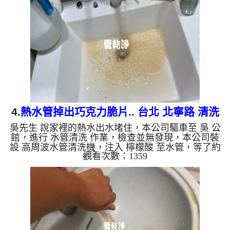
會產生鐵鏽跟泥沙堆積，洗出來的水就會是咖啡色，
地下水含有氧化錳，管壁上會結成黑色管垢，洗出來
的水會跟石油一樣黑，有些洗出綠色的水，是因為裡
面有銅的物質，生鏽產生銅綠，如是藍色的水，是因
為水龍頭合金的養...
4.
熱水管掉出巧克力脆片.. 台北 北寧路 清洗
吳先生 說家裡的熱水出水堵住，本公司驅車至 吳 公
水管
館，進行 水管清洗 作業，檢查並無發現，本公司裝
設 高周波水管清洗機，注入 檸檬酸 至水管，等了約
觀看次數：1359
15分，開啟 水管清洗機 ，啟動 螺旋波 模式，一洗水
管就流出髒水，還掉出一塊塊異物，看起來就像是巧
克力脆片，兩個多小時後，出水變乾淨熱水出水量也
恢復了。 如是自來水，如水管老化，會產生鐵鏽跟
泥沙堆積，洗出來的水就會是咖啡色，地下水含有氧
化錳，管壁上會結成黑色管垢，洗出來的水會跟石油
一樣黑，有些洗出綠色的水，是因為裡面有銅的物
質，生鏽產生銅綠，...