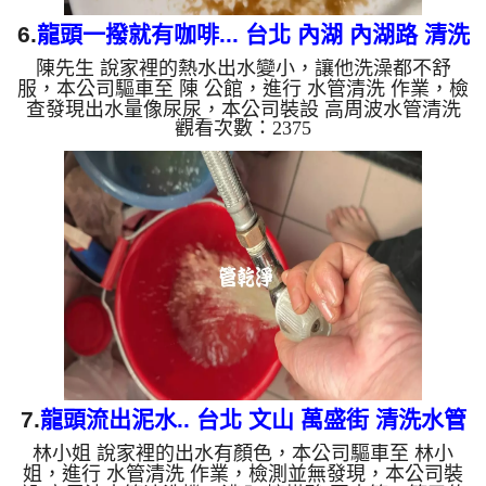
6.
龍頭一撥就有咖啡... 台北 內湖 內湖路 清洗
陳先生 說家裡的熱水出水變小，讓他洗澡都不舒
水管
服，本公司驅車至 陳 公館，進行 水管清洗 作業，檢
查發現出水量像尿尿，本公司裝設 高周波水管清洗
觀看次數：2375
機，注入 檸檬酸 至水管，等了約15分，開啟 水管清
洗機 ，啟動 螺旋波 模式，一洗水管就流出鐵鏽水，
忽然變成鐵灰色，最後變成咖啡色，兩個多小時後，
出水變乾淨熱水出水量也恢復了。 如是自來水，如
水管老化，會產生鐵鏽跟泥沙堆積，洗出來的水就會
是咖啡色，地下水含有氧化錳，管壁上會結成黑色管
垢，洗出來的水會跟石油一樣黑，有些洗出綠色的
水，是因為裡面有銅的物...
7.
龍頭流出泥水.. 台北 文山 萬盛街 清洗水管
林小姐 說家裡的出水有顏色，本公司驅車至 林小
姐，進行 水管清洗 作業，檢測並無發現，本公司裝