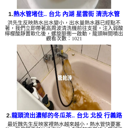
1.
熱水管堵住.. 台北 內湖 星雲街 清洗水管
洪先生反映熱水出水變小，出水量熱水器已經點不
著，我們立即帶著高周波清洗機前往支援。注入弱酸
檸檬酸靜置軟化後，螺旋脈衝一啟動，龍頭瞬間噴出
觀看次數：1021
黃水！顏色越來越深，經過兩小時努力，熱水出水量
終於恢復。 為什麼水管需要定期「大掃除」？ 單靠
水壓帶不走管壁陳年汙垢。不同的水質顏色，反映了
不同的居家隱患： 棕色（鐵鏽）： 管線老化徵兆。
黑色（氧化錳）： 常見於地下水源。 綠色（銅
綠）： 銅合金接頭氧化。 乳白（生物膜）： 細菌黏
液滋生的...
2.
龍頭流出濃郁的冬瓜茶.. 台北 北投 行義路
最近魏先生反映家裡熱水越來越小，熱水管快要塞
水管清洗