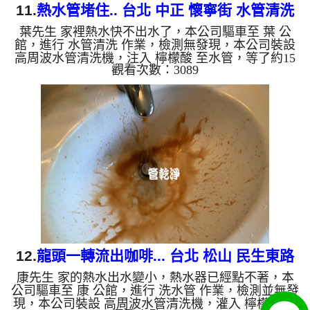
11.
熱水管堵住.. 台北 中正 懷寧街 水管清洗
葉先生 家裡熱水快不出水了，本公司驅車至 葉 公
館，進行 水管清洗 作業，檢測無發現，本公司裝設
高周波水管清洗機，注入 檸檬酸 至水管，等了約15
觀看次數：3089
分，開啟 水管清洗機 ，啟動 螺旋波 模式，一洗水管
就流出髒水，二個多小時後，熱水出水量恢復了。
如是自來水，如水管老化，會產生鐵鏽跟泥沙堆積，
洗出來的水就會是咖啡色，地下水含有氧化錳，管壁
上會結成黑色管垢，洗出來的水會跟石油一樣黑，有
些洗出綠色的水，是因為裡面有銅的物質，生鏽產生
銅綠，如是藍色的水，是因為水龍頭合金的養化造
成，有些水管洗出像洗...
12.
龍頭一轉流出咖啡... 台北 松山 民生東路
康先生 家的熱水出水變小，熱水器已經點不著，本
清洗水管
公司驅車至 康 公館，進行 洗水管 作業，檢測並無發
現，本公司裝設 高周波水管清洗機，灌入 檸檬酸 至