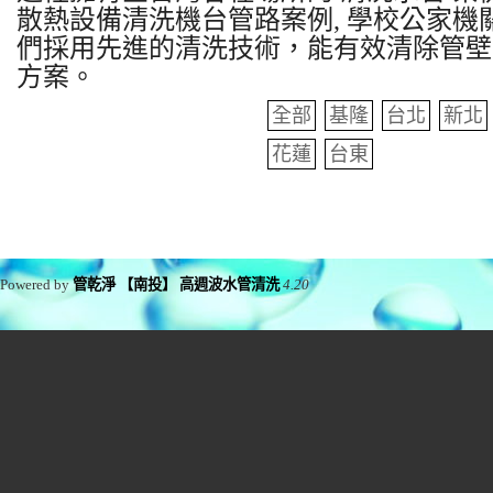
散熱設備清洗機台管路案例, 學校公家機關
們採用先進的清洗技術，能有效清除管壁
方案。
全部
基隆
台北
新北
花蓮
台東
Powered by
管乾淨 【南投】 高週波水管清洗
4.20