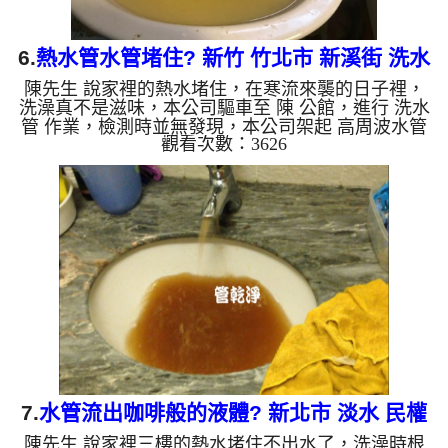
6.
熱水管水管堵住? 新竹 竹北市 新溪街 洗水
陳先生 說家裡的熱水堵住，在寒流來襲的日子裡，
管
洗澡真不是滋味，本公司驅車至 陳 公館，進行 洗水
管 作業，檢測時並無發現，本公司架起 高周波水管
觀看次數：3626
清洗機，灌入 檸檬酸水 至管路裡面，等了約15分，
開啟 水管清洗機 ，啟動 螺旋波 模式，一開始洗不出
什麼，後來流出泥水，最後噴出一條白色塑膠片，如
下圖及影片，一個小時後， 熱水量恢復正常，陳先
生不用洗戰鬥澡了!! 如是自來水，如水管老化，會產
生鐵鏽跟泥沙堆積，洗出來的水就會是咖啡色，地下
水含有氧化錳，管壁上會結成黑色管垢，洗出來的水
會跟石油一樣黑...
7.
水管流出咖啡般的液體? 新北市 淡水 民權
陳先生 說家裡三樓的熱水堵住不出水了，洗澡時根
路 清洗水管