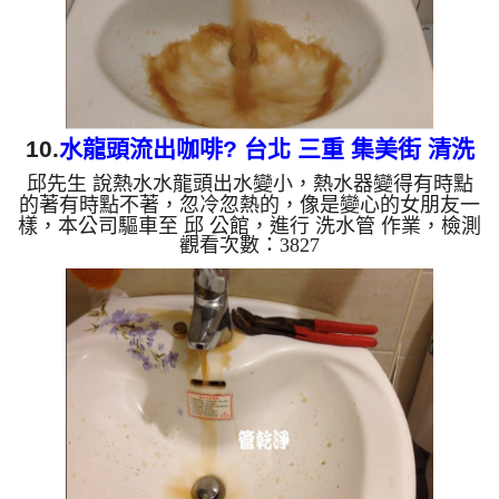
老化，會產生鐵鏽跟...
10.
水龍頭流出咖啡? 台北 三重 集美街 清洗
邱先生 說熱水水龍頭出水變小，熱水器變得有時點
水管
的著有時點不著，忽冷忽熱的，像是變心的女朋友一
樣，本公司驅車至 邱 公館，進行 洗水管 作業，檢測
觀看次數：3827
時並無發現，本公司架起 高周波水管清洗機，灌
入 檸檬酸水 至管路裡面，等了約15分，開啟 水管清
洗機 ，啟動 脈衝波 模式，一開始就噴出黃色髒水，
越來越濃源源不絕，最後噴出棕色髒水，像是咖啡一
般，如下圖及影片，一個小時後， 水量恢復正常
了，邱先生能正常洗澡洗碗了!! 如是自來水，如水管
老化，會產生鐵鏽跟泥沙堆積，洗出來的水就會是咖
啡色，地下水含有氧...