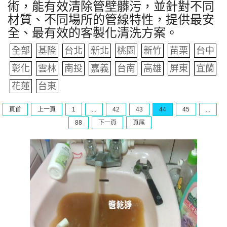
術，能有效清除管壁髒污，並針對不同
材質、不同場所的管線特性，提供最安
全、最有效的客製化清洗方案。
全部
基隆
台北
新北
桃園
新竹
苗栗
台中
彰化
雲林
南投
嘉義
台南
高雄
屏東
宜蘭
花蓮
台東
頁首
上一頁
1
...
42
43
44
45
...
88
下一頁
頁尾