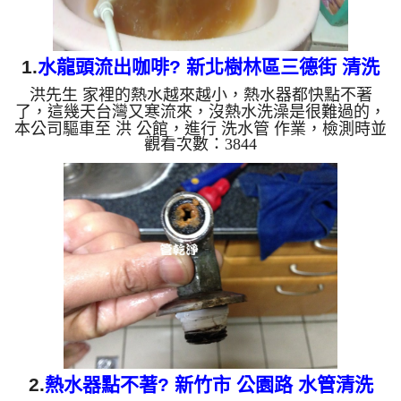
1.
水龍頭流出咖啡? 新北樹林區三德街 清洗
洪先生 家裡的熱水越來越小，熱水器都快點不著
水管
了，這幾天台灣又寒流來，沒熱水洗澡是很難過的，
本公司驅車至 洪 公館，進行 洗水管 作業，檢測時並
觀看次數：3844
無發現，本公司架起 高周波水管清洗機，灌入 檸檬
酸水 至管路裡面，等了約15分，開啟 水管清洗機 ，
啟動 螺旋波 模式，一開始就洗出髒水，還不時噴出
異物，水從咖啡色變成了灰白色，如下圖片影片，一
個多小時後， 熱水量恢復正常，洪先生有熱水澡洗
了!! 如是自來水，如水管老化，會產生鐵鏽跟泥沙堆
積，洗出來的水就會是咖啡色，地下水含有氧化錳，
管壁上會結成黑色...
2.
熱水器點不著? 新竹市 公園路 水管清洗