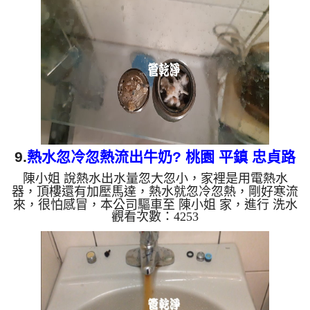
片，主因是水塔蓋子飛了，在水塔產生光學作用長滿
了青苔，兩個小時後， 水量恢復正常了，水塔洗好
後，譚先生好心介紹了鄰居來洗，一共洗了四戶!! 如
是自來水，如水管老化，會產生鐵鏽跟泥沙堆積，洗
出來的水就會是咖啡...
9.
熱水忽冷忽熱流出牛奶? 桃園 平鎮 忠貞路
陳小姐 說熱水出水量忽大忽小，家裡是用電熱水
洗水管
器，頂樓還有加壓馬達，熱水就忽冷忽熱，剛好寒流
來，很怕感冒，本公司驅車至 陳小姐 家，進行 洗水
觀看次數：4253
管 作業，檢測時發現濾嘴都是碳酸鈣結石，本公司
架起 高周波水管清洗機，灌入 檸檬酸水 至管路裡
面，等了約15分，開啟 水管清洗機 ，啟動 脈衝波 模
式，一開始沒洗出什麼，沒多久就噴出白色髒水，像
是牛奶一般，一下又流出黃圾髒水，還一直噴出小金
屬塊，如下圖及影片，三個小時後， 水量恢復正常
了，陳小姐能正常洗熱水澡了!! 如是自來水，如水管