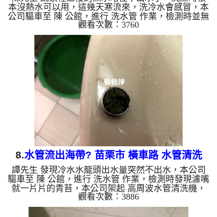
本沒熱水可以用，這幾天寒流來，洗冷水會感冒，本
公司驅車至 陳 公館，進行 洗水管 作業，檢測時並無
觀看次數：3760
發現，本公司架起 高周波水管清洗機，灌入 檸檬酸
水 至管路裡面，等了約15分，開啟 水管清洗機 ，啟
動 螺旋波 模式，一開始就噴出咖啡般的鐵鏽水，越
洗越多源源不絕，還一直噴出鏽塊，如下圖及影片，
兩個小時後， 水量恢復正常了，陳先生熱水澡可以
洗了!! 如是自來水，如水管老化，會產生鐵鏽跟泥沙
堆積，洗出來的水就會是咖啡色，地下水含有氧化
錳，管壁上會結成...
8.
水管流出海帶? 苗栗市 橫車路 水管清洗
譚先生 發現冷水水龍頭出水量突然不出水，本公司
驅車至 陳 公館，進行 洗水管 作業，檢測時發現濾嘴
就一片片的青苔，本公司架起 高周波水管清洗機，
觀看次數：3886
灌入 檸檬酸水 至管路裡面，等了約15分，開啟 水管
清洗機 ，啟動 脈衝波 模式，一開始洗管就噴出泥
水，還不時噴出青苔，就像海帶一樣，如下圖及影