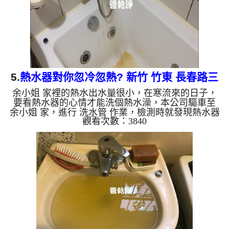
水會跟石油一樣黑...
5.
熱水器對你忽冷忽熱? 新竹 竹東 長春路三
余小姐 家裡的熱水出水量很小，在寒流來的日子，
段 水管清洗
要看熱水器的心情才能洗個熱水澡，本公司驅車至
余小姐 家，進行 洗水管 作業，檢測時就發現熱水器
觀看次數：3840
動作不太正常，本公司架起 高周波水管清洗機，灌
入 檸檬酸水 至管路裡面，等了約15分，開啟 水管清
洗機 ，啟動 螺旋波 模式，一開始就洗出髒水，越洗
就越多，源源不絕，如下影片，一個小時後， 熱水
量恢復正常，余小姐不用再看熱水器的心情來洗澡
了!! 如是自來水，如水管老化，會產生鐵鏽跟泥沙堆
積，洗出來的水就會是咖啡色，地下水含有氧化錳，
管壁上會結成黑色管...