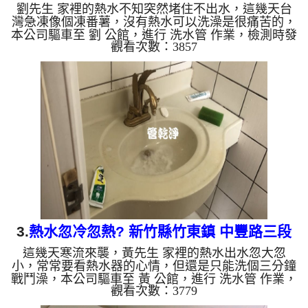
劉先生 家裡的熱水不知突然堵住不出水，這幾天台
灣急凍像個凍番薯，沒有熱水可以洗澡是很痛苦的，
本公司驅車至 劉 公館，進行 洗水管 作業，檢測時發
觀看次數：3857
現三角帆而已經堵住，本公司架起 高周波水管清洗
機，灌入 檸檬酸水 至管路裡面，等了約15分，開
啟 水管清洗機 ，啟動 螺旋波 模式，一開始就洗出髒
水，還不時噴出異物，如下影片，一個多小時後，
熱水量恢復正常，劉先生可以洗熱水澡了!! 如是自來
水，如水管老化，會產生鐵鏽跟泥沙堆積，洗出來的
水就會是咖啡色，地下水含有氧化錳，管壁上會結成
黑色管垢，洗出來...
3.
熱水忽冷忽熱? 新竹縣竹東鎮 中豐路三段
這幾天寒流來襲，黃先生 家裡的熱水出水忽大忽
洗水管
小，常常要看熱水器的心情，但還是只能洗個三分鐘
戰鬥澡，本公司驅車至 黃 公館，進行 洗水管 作業，
觀看次數：3779
檢測時並無發現，本公司架起 高周波水管清洗機，
灌入 檸檬酸水 至管路裡面，等了約15分，開啟 水管