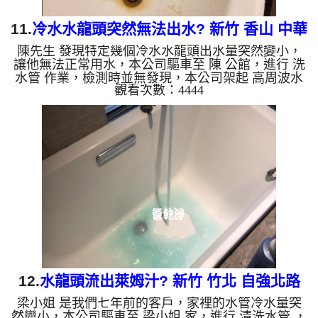
11.
冷水水龍頭突然無法出水? 新竹 香山 中華
陳先生 發現特定幾個冷水水龍頭出水量突然變小，
路 水管清洗
讓他無法正常用水，本公司驅車至 陳 公館，進行 洗
水管 作業，檢測時並無發現，本公司架起 高周波水
觀看次數：4444
管清洗機，灌入 檸檬酸水 至管路裡面，等了約15
分，開啟 水管清洗機 ，啟動 脈衝波 模式，一開始洗
管並無反應，好一段時間後噴出棕色髒水，突然水管
就通了，如下圖及影片，一個小時後， 水量恢復正
常了，陳先生能正常用水了!! 如是自來水，如水管老
化，會產生鐵鏽跟泥沙堆積，洗出來的水就會是咖啡
色，地下水含有氧化錳，管壁上會結成黑色管垢，洗
出來的水會跟石油...
12.
水龍頭流出萊姆汁? 新竹 竹北 自強北路
梁小姐 是我們七年前的客戶，家裡的水管冷水量突
洗水管
然變小，本公司驅車至 梁小姐 家，進行 清洗水管 ，