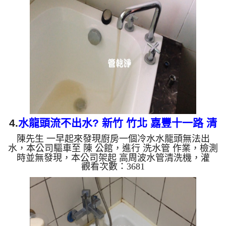
清洗機 ，啟動 螺旋波 模式，一開始就洗出髒水，還
不時噴出異物及沙子，如下影片，一個多小時後，
熱水量恢復正常，黃先生不用洗三分鐘戰鬥澡了!! 如
是自來水，如水管老化，會產生鐵鏽跟泥沙堆積，洗
出來的水就會是咖啡色，地下水含有氧化錳，管壁上
會結成黑色管垢，...
4.
水龍頭流不出水? 新竹 竹北 嘉豐十一路 清
陳先生 一早起來發現廚房一個冷水水龍頭無法出
洗水管
水，本公司驅車至 陳 公館，進行 洗水管 作業，檢測
時並無發現，本公司架起 高周波水管清洗機，灌
觀看次數：3681
入 檸檬酸水 至管路裡面，等了約15分，開啟 水管清
洗機 ，啟動 脈衝波 模式，一開始洗管並無反應，沒
多久就開始噴出黃水，後面開始流出白色泡沫水，如
下圖及影片，主因應該是碳酸鈣堵住彎頭，一個小時
後， 水量恢復正常了!! 如是自來水，如水管老化，會
產生鐵鏽跟泥沙堆積，洗出來的水就會是咖啡色，地
下水含有氧化錳，管壁上會結成黑色管垢，洗出來的