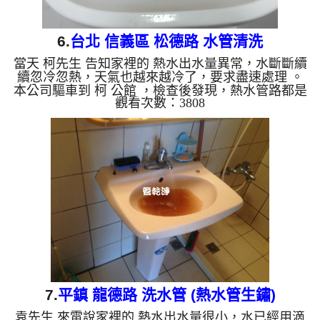
6.
台北 信義區 松德路 水管清洗
當天 柯先生 告知家裡的 熱水出水量異常，水斷斷續
續忽冷忽熱，天氣也越來越冷了，要求盡速處理 。
本公司驅車到 柯 公館 ，檢查後發現，熱水管路都是
觀看次數：3808
鐵鏽，出水當然就不正常。 一開始水頭管路就流出
咖啡色的液體，看起來跟咖啡一樣，不斷噴出異物。
水管裡的髒東西不斷流出來，水的顏色慢慢變成透
明，髒東西也越來越少，最後變成乾淨的清水。 清
洗水管 是利用 高週波脈衝式水管清洗機 ，將檸檬酸
打入水管，讓水管管壁的鐵鏽及生物膜軟化，透過空
氣與水混合，產生阻力，這時高周波就會把生物膜、
淤...
7.
平鎮 龍德路 洗水管 (熱水管生鏽)
袁先生 來電說家裡的 熱水出水量很小，水已經用滴