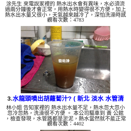
涂先生 來電說家裡的 熱水出水會有異味，水必須流
過兩分鐘後才會正常，用熱水時變得很不方便，加上
熱水出水量又很小，天氣越來越冷了，深怕洗澡時感
觀看次數：4783
冒 。 本公司驅車到 涂 公館 ，檢查後發現，熱水管
管路布滿泥垢，熱水出水當然就會有問題。 一開始
水頭管路就流出橘色的液體，看起來跟胡蘿蔔汁沒兩
樣，然後不斷噴出異物。 水管裡的髒東西不斷流出
來，水的顏色慢慢變成透明，髒東西也越來越少，最
後變成乾淨的清水。 清洗水管 是利用 高週波脈衝式
水管清洗機 ，將檸檬酸打入水管，讓水管管壁的鐵
鏽及...
3.
水龍頭噴出胡蘿蔔汁? ( 新北 淡水 水管清
林小姐 告知家裡的 熱水出水量不足，熱水忽大忽小
洗 )
忽冷忽熱，洗澡很不方便 。 本公司驅車到 黃 公館
，檢查發現，水管路都是淤泥，熱水當然就不能正常
觀看次數：4402
使用。 一開始水頭管路就流出紅色的液體，看起來
跟胡蘿蔔汁一樣，還不斷噴出小石塊，還有一堆沉澱