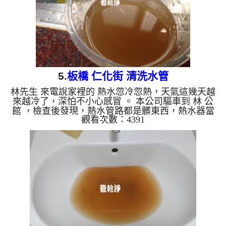
物...
5.
板橋 仁化街 清洗水管
林先生 來電說家裡的 熱水忽冷忽熱，天氣這幾天越
來越冷了，深怕不小心感冒 。 本公司驅車到 林 公
館 ，檢查後發現，熱水管路都是髒東西，熱水器當
觀看次數：4391
然就點不起來。 一開始水頭管路就流出咖啡色的液
體，看起來跟泥水沒兩樣，然後不斷噴出異物。 水
管裡的髒東西不斷流出來，水的顏色慢慢變成透明，
髒東西也越來越少，最後變成乾淨的清水。 清洗水
管 是利用 高週波脈衝式水管清洗機 ，將檸檬酸打入
水管，讓水管管壁的鐵鏽及生物膜軟化，透過空氣與
水混合，產生阻力，這時高周波就會把生物膜、淤泥
等等雜...