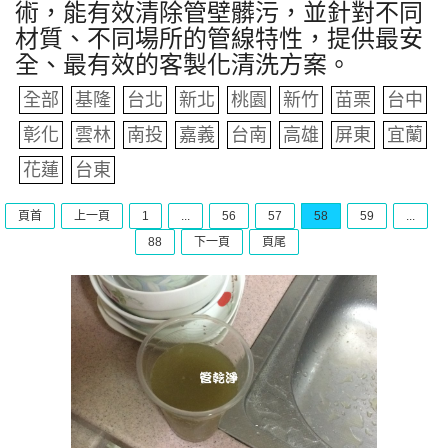
術，能有效清除管壁髒污，並針對不同
材質、不同場所的管線特性，提供最安
全、最有效的客製化清洗方案。
全部
基隆
台北
新北
桃園
新竹
苗栗
台中
彰化
雲林
南投
嘉義
台南
高雄
屏東
宜蘭
花蓮
台東
頁首
上一頁
1
...
56
57
58
59
...
88
下一頁
頁尾