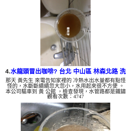
物，如下圖。 水管裡的髒東西不斷流出來，水的顏
色慢慢變成透明，髒東西也越來越少，最後變成乾淨
的清水。 清洗水管 是利用 高週波脈衝式水管清洗機
，將檸檬酸打入水管，讓水管管壁的鐵鏽及生物膜軟
化，透過空氣與水混合，產生阻力，這時高周波就會
把...
4.
水龍頭冒出咖啡? 台北 中山區 林森北路 洗
那天 黃先生 來電告知家裡的 冷熱水出水量都有點怪
水管
怪的，水斷斷續續忽大忽小，水用起來很不方便 。
本公司驅車到 黃 公館 ，檢查發現，水管路都是鐵鏽
觀看次數：4747
及淤泥，出水當然就不正常。 一開始水頭管路就流
出咖啡色的液體，看起來跟咖啡一樣，還不斷噴出小
石塊。 水管裡的髒東西不斷流出來，水的顏色慢慢
變成透明，髒東西也越來越少，最後變成乾淨的清
水。 清洗水管 是利用 高週波脈衝式水管清洗機 ，將
檸檬酸打入水管，讓水管管壁的鐵鏽及生物膜軟化，
透過空氣與水混合，產生阻力，這時高周波就會把生