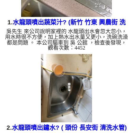
1.
水龍頭噴出蔬菜汁? (新竹 竹東 興農街 洗
吳先生 來公司說明家裡的 水龍頭出水會忽大忽小，
水管 )
用水時很不方便，加上熱水出水量又更小，洗碗洗澡
都是問題 。 本公司驅車到 吳 公館 ，檢查後發現，
觀看次數：4452
水管管路布滿泥垢，出水當然就會有問題。 一開始
水頭管路就流出綠色的液體，看起來跟蔬菜汁沒兩
樣，然後噴出異物。 水管裡的髒東西不斷流出來，
水的顏色慢慢變成透明，髒東西也越來越少，最後變
成乾淨的清水。 清洗水管 是利用 高週波脈衝式水管
清洗機 ，將檸檬酸打入水管，讓水管管壁的鐵鏽及
生物膜軟化，透過空氣與水混合，產生阻力，這時高
周波就...
2.
水龍頭噴出鏽水? ( 頭份 長安街 清洗水管)