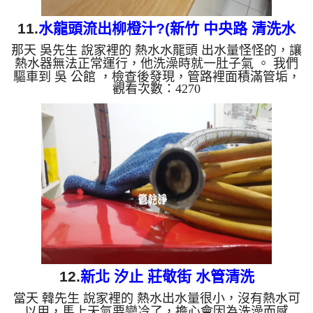
11.
水龍頭流出柳橙汁?(新竹 中央路 清洗水
那天 吳先生 說家裡的 熱水水龍頭 出水量怪怪的，讓
管)
熱水器無法正常運行，他洗澡時就一肚子氣 。 我們
驅車到 吳 公館 ，檢查後發現，管路裡面積滿管垢，
觀看次數：4270
水壓不夠熱水器當然就無法正常動作。 一開始水頭
管路就流出淡黃色的液體，看起來就是柳橙汁，還發
出惡臭。 水管裡的髒東西不斷流出來，水的顏色慢
慢變成透明，髒東西也越來越少，最後變成乾淨的清
水。 清洗水管 是利用 高週波脈衝式水管清洗機 ，將
檸檬酸打入水管，讓水管管壁的鐵鏽及生物膜軟化，
透過空氣與水混合，產生阻力，這時高周波就會把...
12.
新北 汐止 莊敬街 水管清洗
當天 韓先生 說家裡的 熱水出水量很小，沒有熱水可
以用，馬上天氣要變冷了，擔心會因為洗澡而感