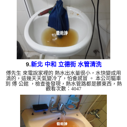
來越少，最後變成乾淨的清水。 清洗水管 是利用 高
週波脈衝式水管清洗機 ，將檸檬酸打入水管，讓水
管管壁的鐵鏽及生物膜軟化，透過空氣與水混合，產
生阻力，這時高周波就會把生物膜、淤泥等等雜質沖
出...
9.
新北 中和 立德街 水管清洗
傅先生 來電說家裡的 熱水出水量很小，水快變成用
滴的，這幾天天氣變冷了，怕會感冒 。 本公司驅車
到 傅 公館 ，檢查後發現，熱水管路都是髒東西，熱
觀看次數：4047
水器當然就點不起來。 一開始水頭管路就流出淡黃
色的液體，看起來跟泥水沒兩樣，然後不斷噴出異
物。 水管裡的髒東西不斷流出來，水的顏色慢慢變
成透明，髒東西也越來越少，最後變成乾淨的清水。
清洗水管 是利用 高週波脈衝式水管清洗機 ，將檸檬
酸打入水管，讓水管管壁的鐵鏽及生物膜軟化，透過
空氣與水混合，產生阻力，這時高周波就會把生物