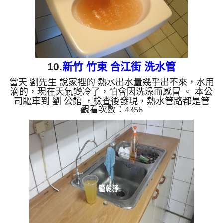
膜、淤...
10.
新竹 竹東 合江街 洗水管
當天 劉先生 說家裡的 熱水出水量幾乎出不來，水用
滴的，現在天氣變冷了，怕會因洗澡而感冒 。 本公
司驅車到 劉 公館 ，檢查後發現，熱水管路都是管
觀看次數：4356
垢，熱水無法經過熱水器當然就點不起來。 一開始
水頭管路就流出淡黃色的液體，看起來跟果汁沒兩
樣，然後不斷噴出異物。 水管裡的髒東西不斷流出
來，水的顏色慢慢變成透明，髒東西也越來越少，最
後變成乾淨的清水。 清洗水管 是利用 高週波脈衝式
水管清洗機 ，將檸檬酸打入水管，讓水管管壁的鐵
鏽及生物膜軟化，透過空氣與水混合，產生阻力，這
時高周...