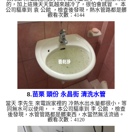
的，加上這幾天天氣越來越冷了，很怕會感冒 。 本
公司驅車到 袁 公館 ，檢查後發現，熱水管路都是髒
觀看次數：4144
東西，熱水器當然就點不起來。 一開始水頭管路就
流出咖啡色的液體，看起來跟泥水沒兩樣，然後不斷
噴出異物。 水管裡的髒東西不斷流出來，水的顏色
慢慢變成透明，髒東西也越來越少，最後變成乾淨的
清水。 清洗水管 是利用 高週波脈衝式水管清洗機 ，
將檸檬酸打入水管，讓水管管壁的鐵鏽及生物膜軟
化，透過空氣與水混合，產生阻力，這時高周波就會
把生...
8.
苗栗 頭份 永昌街 清洗水管
當天 李先生 來電說家裡的 冷熱水出水量都很小，等
同無水可以使用， 。 本公司驅車到 李 公館 ，檢查
後發現，水管管路都是髒東西，水當然無法流過。
觀看次數：4120
一開始水頭管路就流出淡黃色的液體，看起來跟泥水
沒兩樣，然後不斷噴出異物及油汙。 水管裡的髒東
西不斷流出來，水的顏色慢慢變成透明，髒東西也越