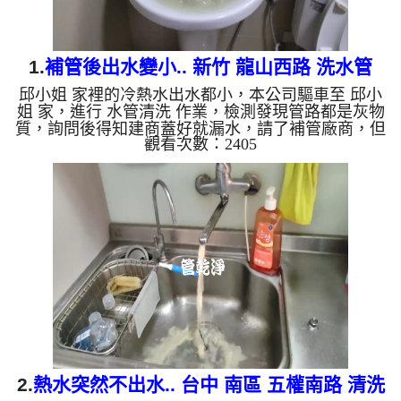
1.
補管後出水變小.. 新竹 龍山西路 洗水管
邱小姐 家裡的冷熱水出水都小，本公司驅車至 邱小
姐 家，進行 水管清洗 作業，檢測發現管路都是灰物
質，詢問後得知建商蓋好就漏水，請了補管廠商，但
觀看次數：2405
是出水就變小，本公司裝設 高周波水管清洗機，灌
入 檸檬酸 至水管，等了約15分，開啟 水管清洗機 ，
啟動 螺旋波 模式，抱著碰運氣的心情，過程堵住了
數次，最後洗通了。 如是自來水，如水管老化，會
產生鐵鏽跟泥沙堆積，洗出來的水就會是咖啡色，地
下水含有氧化錳，管壁上會結成黑色管垢，洗出來的
水會跟石油一樣黑，有些洗出綠色的水，是因為裡面
有銅的物...
2.
熱水突然不出水.. 台中 南區 五權南路 清洗