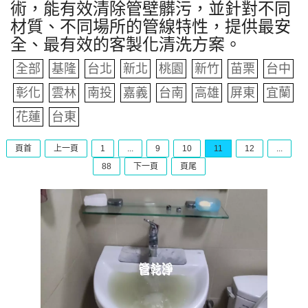
術，能有效清除管壁髒污，並針對不同
材質、不同場所的管線特性，提供最安
全、最有效的客製化清洗方案。
全部
基隆
台北
新北
桃園
新竹
苗栗
台中
彰化
雲林
南投
嘉義
台南
高雄
屏東
宜蘭
花蓮
台東
頁首
上一頁
1
...
9
10
11
12
...
88
下一頁
頁尾