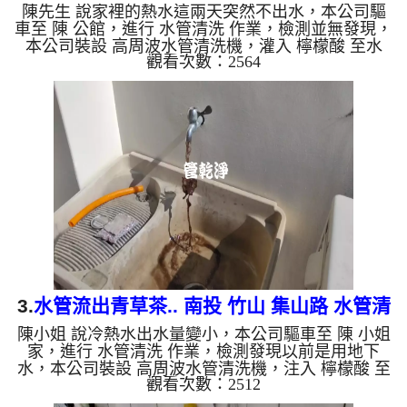
陳先生 說家裡的熱水這兩天突然不出水，本公司驅
水管
車至 陳 公館，進行 水管清洗 作業，檢測並無發現，
本公司裝設 高周波水管清洗機，灌入 檸檬酸 至水
觀看次數：2564
管，等了約15分，開啟 水管清洗機 ，啟動 螺旋波 模
式，剛開始流出黃色髒水，顏色越來越深，變成棕
色，源源不絕，兩個多小時後，熱水出水量恢復正常
了。 如是自來水，如水管老化，會產生鐵鏽跟泥沙
堆積，洗出來的水就會是咖啡色，地下水含有氧化
錳，管壁上會結成黑色管垢，洗出來的水會跟石油一
樣黑，有些洗出綠色的水，是因為裡面有銅的物質，
生鏽產生銅綠...
3.
水管流出青草茶.. 南投 竹山 集山路 水管清
陳小姐 說冷熱水出水量變小，本公司驅車至 陳 小姐
洗
家，進行 水管清洗 作業，檢測發現以前是用地下
水，本公司裝設 高周波水管清洗機，注入 檸檬酸 至
觀看次數：2512
水管，等了約15分，開啟 水管清洗機 ，啟動 螺旋
波 模式，一洗水管就流出黑色髒水，看起來就像是