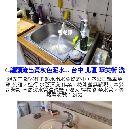
青草茶，源源不絕，三個多小時後，出水量恢復正常
了。 如是自來水，如水管老化，會產生鐵鏽跟泥沙
堆積，洗出來的水就會是咖啡色，地下水含有氧化
錳，管壁上會結成黑色管垢，洗出來的水會跟石油一
樣黑，有些洗出綠色的水，是因為裡面有銅的物質，
生鏽產生銅綠，如是藍色...
4.
龍頭流出黃灰色泥水... 台中 北區 華美街 洗
賴先生 說家裡的熱水出水突然變小，本公司驅車至
水管
賴 公館，進行 水管清洗 作業，檢測並無發現，本公
司裝設 高周波水管清洗機，灌入 檸檬酸 至水管，等
觀看次數：2452
了約15分，開啟 水管清洗機 ，啟動 螺旋波 模式，一
開始流出黃灰色髒水，越洗就越誇張，兩個多小時
後，熱水出水量恢復正常了。 如是自來水，如水管
老化，會產生鐵鏽跟泥沙堆積，洗出來的水就會是咖
啡色，地下水含有氧化錳，管壁上會結成黑色管垢，
洗出來的水會跟石油一樣黑，有些洗出綠色的水，是
因為裡面有銅的物質，生鏽產生銅綠，如是藍色的