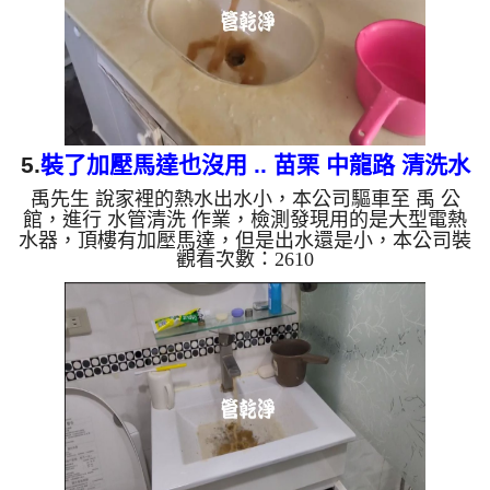
水，是因為水龍頭合金...
5.
裝了加壓馬達也沒用 .. 苗栗 中龍路 清洗水
禹先生 說家裡的熱水出水小，本公司驅車至 禹 公
管
館，進行 水管清洗 作業，檢測發現用的是大型電熱
水器，頂樓有加壓馬達，但是出水還是小，本公司裝
觀看次數：2610
設 高周波水管清洗機，灌入 檸檬酸 至水管，等了約
15分，開啟 水管清洗機 ，啟動 螺旋波 模式，剛開始
流出髒水，顏色越來越深，源源不絕，兩個多小時
後，熱水出水量恢復正常了。 如是自來水，如水管
老化，會產生鐵鏽跟泥沙堆積，洗出來的水就會是咖
啡色，地下水含有氧化錳，管壁上會結成黑色管垢，
洗出來的水會跟石油一樣黑，有些洗出綠色的水，是
因為裡面有銅的物質，...