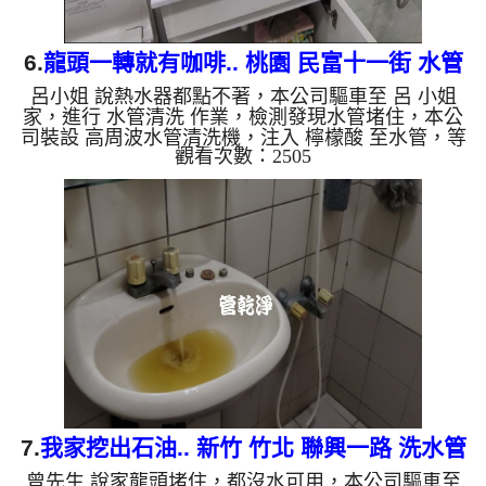
6.
龍頭一轉就有咖啡.. 桃園 民富十一街 水管
呂小姐 說熱水器都點不著，本公司驅車至 呂 小姐
清洗
家，進行 水管清洗 作業，檢測發現水管堵住，本公
司裝設 高周波水管清洗機，注入 檸檬酸 至水管，等
觀看次數：2505
了約15分，開啟 水管清洗機 ，啟動 螺旋波 模式，一
洗水管就流出咖啡色髒水，越洗越誇張，看起來就像
是咖啡，二個多小時後，熱水出水量恢復正常，熱水
器也正常動作了。 如是自來水，如水管老化，會產
生鐵鏽跟泥沙堆積，洗出來的水就會是咖啡色，地下
水含有氧化錳，管壁上會結成黑色管垢，洗出來的水
會跟石油一樣黑，有些洗出綠色的水，是因為裡面有
銅的物質，生鏽產...
7.
我家挖出石油.. 新竹 竹北 聯興一路 洗水管
曾先生 說家龍頭堵住，都沒水可用，本公司驅車至