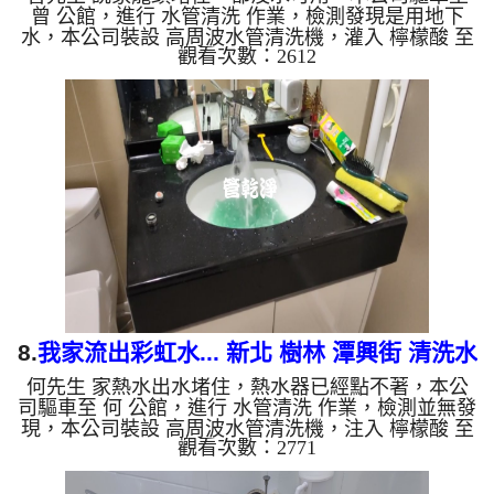
曾 公館，進行 水管清洗 作業，檢測發現是用地下
水，本公司裝設 高周波水管清洗機，灌入 檸檬酸 至
觀看次數：2612
水管，等了約15分，開啟 水管清洗機 ，啟動 螺旋
波 模式，剛開始流出黃色髒水，突然就流出黑水，
源源不絕，看起來跟石油一般，四個多小時後，出水
量恢復了。 如是自來水，如水管老化，會產生鐵鏽
跟泥沙堆積，洗出來的水就會是咖啡色，地下水含有
氧化錳，管壁上會結成黑色管垢，洗出來的水會跟石
油一樣黑，有些洗出綠色的水，是因為裡面有銅的物
質，生鏽產生銅綠，如是...
8.
我家流出彩虹水... 新北 樹林 潭興街 清洗水
何先生 家熱水出水堵住，熱水器已經點不著，本公
管
司驅車至 何 公館，進行 水管清洗 作業，檢測並無發
現，本公司裝設 高周波水管清洗機，注入 檸檬酸 至
觀看次數：2771
水管，等了約15分，開啟 水管清洗機 ，啟動 螺旋
波 模式，一洗水管就流黃色髒水，突然變成綠色，
後來變成藍色，二個多小時後，熱水出水量恢復正常