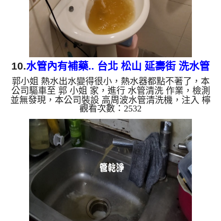
生鏽產生銅綠，如是藍色...
10.
水管內有補藥.. 台北 松山 延壽街 洗水管
郭小姐 熱水出水變得很小，熱水器都點不著了，本
公司驅車至 郭 小姐 家，進行 水管清洗 作業，檢測
並無發現，本公司裝設 高周波水管清洗機，注入 檸
觀看次數：2532
檬酸 至水管，等了約15分，開啟 水管清洗機 ，啟動
螺旋波 模式，一洗水管就流出髒水，源源不絕，看
起來就像是補藥一般，二個多小時後，熱水出水量恢
復正常，熱水器也正常動作了。 如是自來水，如水
管老化，會產生鐵鏽跟泥沙堆積，洗出來的水就會是
咖啡色，地下水含有氧化錳，管壁上會結成黑色管
垢，洗出來的水會跟石油一樣黑，有些洗出綠色的
水，是因為裡面有銅的物...