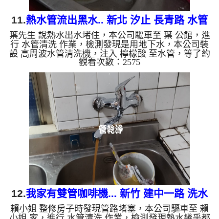
11.
熱水管流出黑水.. 新北 汐止 長青路 水管
葉先生 說熱水出水堵住，本公司驅車至 葉 公館，進
清洗
行 水管清洗 作業，檢測發現是用地下水，本公司裝
設 高周波水管清洗機，注入 檸檬酸 至水管，等了約
觀看次數：2575
15分，開啟 水管清洗機 ，啟動 螺旋波 模式，一洗水
管就流髒水，突然流出黑色液體，二個多小時後，出
水變乾淨出水量也變大了。 如是自來水，如水管老
化，會產生鐵鏽跟泥沙堆積，洗出來的水就會是咖啡
色，地下水含有氧化錳，管壁上會結成黑色管垢，洗
出來的水會跟石油一樣黑，有些洗出綠色的水，是因
為裡面有銅的物質，生鏽產生銅綠，如是藍色的水，
是因為水龍頭合金...
12.
我家有雙管咖啡機... 新竹 建中一路 洗水
賴小姐 整修房子時發現管路堵塞，本公司驅車至 賴
管
小姐 家，進行 水管清洗 作業，檢測發現熱水幾乎都