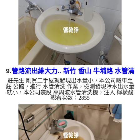
了。 如是自來水，如水管老化，會產生鐵鏽跟泥沙
堆積，洗出來的水就會是咖啡色，地下水含有氧化
錳，管壁上會結成黑色管垢，洗出來的水會跟石油一
樣黑，有些洗出綠色的水，是因為裡面有銅的物質，
生鏽產生銅綠，如是藍色...
9.
管路流出維大力.. 新竹 香山 牛埔路 水管清
莊先生 剛買二手屋就發現出水量小，本公司驅車至
洗
莊 公館，進行 水管清洗 作業，檢測發現冷水出水量
就小，本公司裝設 高周波水管清洗機，注入 檸檬酸
觀看次數：2855
至水管，等了約15分，開啟 水管清洗機 ，啟動 螺旋
波 模式，一洗水管就洗出黃色髒水，看起來就像維
大力，源源不絕，二個多小時後，出水量恢復正常
了。 如是自來水，如水管老化，會產生鐵鏽跟泥沙
堆積，洗出來的水就會是咖啡色，地下水含有氧化
錳，管壁上會結成黑色管垢，洗出來的水會跟石油一
樣黑，有些洗出綠色的水，是因為裡面有銅的物質，