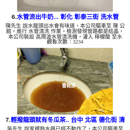
6.
水管流出牛奶... 彰化 彰泰三街 洗水管
陳先生 說水龍頭出水會有味道，本公司驅車至 陳 公
館，進行 水管清洗 作業，檢測發現管路都是結晶，
本公司裝設 高周波水管清洗機，灌入 檸檬酸 至水
觀看次數：3234
管，等了約15分，開啟 水管清洗機 ，啟動 螺旋波 模
式，一洗水管就流出牛奶，四個多小時後，出水量也
變大出水也沒味道了。 如是自來水，如水管老化，
會產生鐵鏽跟泥沙堆積，洗出來的水就會是咖啡色，
地下水含有氧化錳，管壁上會結成黑色管垢，洗出來
的水會跟石油一樣黑，有些洗出綠色的水，是因為裡
面有銅的物質，生鏽產生銅綠，如是藍色的水，是因
為水龍頭合金的養化...
7.
輕撥龍頭就有冬瓜茶.. 台中 北區 德化街 清
吳先生 說家裡熱水器已經不動作了，本公司驅車至
洗水管