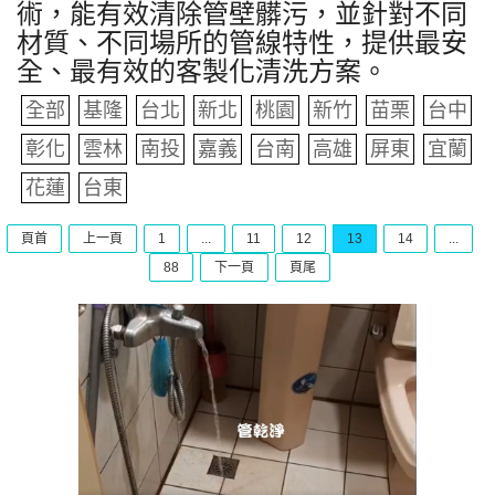
術，能有效清除管壁髒污，並針對不同
材質、不同場所的管線特性，提供最安
全、最有效的客製化清洗方案。
全部
基隆
台北
新北
桃園
新竹
苗栗
台中
彰化
雲林
南投
嘉義
台南
高雄
屏東
宜蘭
花蓮
台東
頁首
上一頁
1
...
11
12
13
14
...
88
下一頁
頁尾