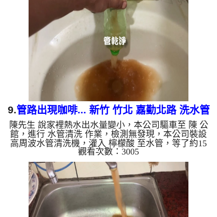
水管老化，會產生鐵鏽跟泥沙堆積，洗出來的水就會
是咖啡色，地下水含有氧化錳，管壁上會結成黑色管
垢，洗出來的水會跟石油一樣黑，有些洗出綠色的
水，是因為裡面有銅的物質，生鏽產生銅綠，如是藍
色的水，是因為水龍頭...
9.
管路出現咖啡... 新竹 竹北 嘉勤北路 洗水管
陳先生 說家裡熱水出水量變小，本公司驅車至 陳 公
館，進行 水管清洗 作業，檢測無發現，本公司裝設
高周波水管清洗機，灌入 檸檬酸 至水管，等了約15
觀看次數：3005
分，開啟 水管清洗機 ，啟動 螺旋波 模式，剛洗水管
就流出髒水，突然變成咖啡液，二個多小時後，熱水
出水量恢復正常了。 如是自來水，如水管老化，會
產生鐵鏽跟泥沙堆積，洗出來的水就會是咖啡色，地
下水含有氧化錳，管壁上會結成黑色管垢，洗出來的
水會跟石油一樣黑，有些洗出綠色的水，是因為裡面
有銅的物質，生鏽產生銅綠，如是藍色的水，是因為