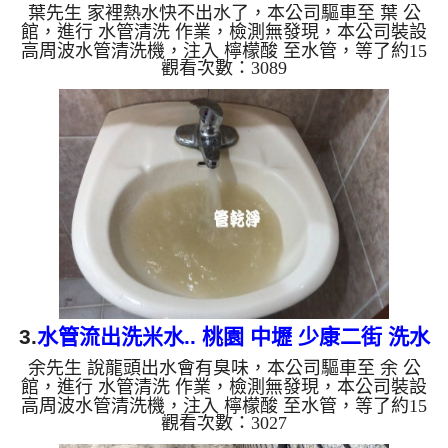
葉先生 家裡熱水快不出水了，本公司驅車至 葉 公
館，進行 水管清洗 作業，檢測無發現，本公司裝設
高周波水管清洗機，注入 檸檬酸 至水管，等了約15
觀看次數：3089
分，開啟 水管清洗機 ，啟動 螺旋波 模式，一洗水管
就流出髒水，二個多小時後，熱水出水量恢復了。
如是自來水，如水管老化，會產生鐵鏽跟泥沙堆積，
洗出來的水就會是咖啡色，地下水含有氧化錳，管壁
上會結成黑色管垢，洗出來的水會跟石油一樣黑，有
些洗出綠色的水，是因為裡面有銅的物質，生鏽產生
銅綠，如是藍色的水，是因為水龍頭合金的養化造
成，有些水管洗出像洗...
3.
水管流出洗米水.. 桃園 中壢 少康二街 洗水
余先生 說龍頭出水會有臭味，本公司驅車至 余 公
管
館，進行 水管清洗 作業，檢測無發現，本公司裝設
高周波水管清洗機，注入 檸檬酸 至水管，等了約15
觀看次數：3027
分，開啟 水管清洗機 ，啟動 螺旋波 模式，剛洗水管
就流出白棕色髒水，看起來就像洗米水，髒水源源不