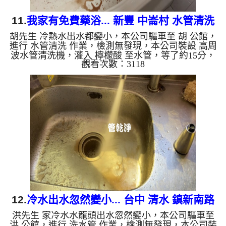
11.
我家有免費藥浴... 新豐 中崙村 水管清洗
胡先生 冷熱水出水都變小，本公司驅車至 胡 公館，
進行 水管清洗 作業，檢測無發現，本公司裝設 高周
波水管清洗機，灌入 檸檬酸 至水管，等了約15分，
觀看次數：3118
開啟 水管清洗機 ，啟動 螺旋波 模式，一洗冷水管就
流出髒水，突然變成咖啡色的中藥湯，浴缸馬上就可
以洗藥浴，二個多小時後，出水量恢復正常了。 如
是自來水，如水管老化，會產生鐵鏽跟泥沙堆積，洗
出來的水就會是咖啡色，地下水含有氧化錳，管壁上
會結成黑色管垢，洗出來的水會跟石油一樣黑，有些
洗出綠色的水，是因為裡面有銅的物質，生鏽產生銅
綠，如是藍色的水...
12.
冷水出水忽然變小... 台中 清水 鎮新南路
洪先生 家冷水水龍頭出水忽然變小，本公司驅車至
洗水管
洪 公館，進行 洗水管 作業，檢測無發現，本公司裝