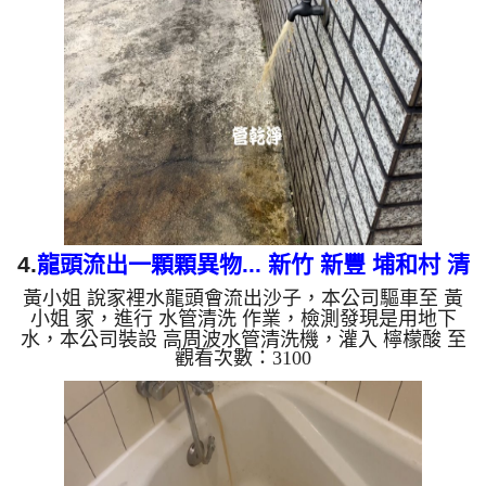
絕，二個多小時後，出水變乾淨出水量也變大了。
如是自來水，如水管老化，會產生鐵鏽跟泥沙堆積，
洗出來的水就會是咖啡色，地下水含有氧化錳，管壁
上會結成黑色管垢，洗出來的水會跟石油一樣黑，有
些洗出綠色的水，是因為裡面有銅的物質，生鏽產生
銅綠，如是藍色的水...
4.
龍頭流出一顆顆異物... 新竹 新豐 埔和村 清
黃小姐 說家裡水龍頭會流出沙子，本公司驅車至 黃
洗水管
小姐 家，進行 水管清洗 作業，檢測發現是用地下
水，本公司裝設 高周波水管清洗機，灌入 檸檬酸 至
觀看次數：3100
水管，等了約15分，開啟 水管清洗機 ，啟動 螺旋
波 模式，剛開始就流出一顆顆異物，剛洗水管就流
出黑水，源源不絕，四個多小時後，出水變乾淨出水
量也變大了。 如是自來水，如水管老化，會產生鐵
鏽跟泥沙堆積，洗出來的水就會是咖啡色，地下水含
有氧化錳，管壁上會結成黑色管垢，洗出來的水會跟
石油一樣黑，有些洗出綠色的水，是因為裡面有銅的