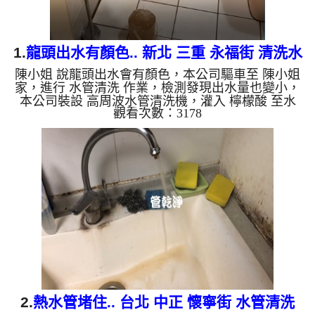
1.
龍頭出水有顏色.. 新北 三重 永福街 清洗水
陳小姐 說龍頭出水會有顏色，本公司驅車至 陳小姐
管
家，進行 水管清洗 作業，檢測發現出水量也變小，
本公司裝設 高周波水管清洗機，灌入 檸檬酸 至水
觀看次數：3178
管，等了約15分，開啟 水管清洗機 ，啟動 螺旋波 模
式，剛開始就流出髒水，突然變成深棕色的鐵鏽水，
二個多小時後，出水變乾淨出水量也變大了。 如是
自來水，如水管老化，會產生鐵鏽跟泥沙堆積，洗出
來的水就會是咖啡色，地下水含有氧化錳，管壁上會
結成黑色管垢，洗出來的水會跟石油一樣黑，有些洗
出綠色的水，是因為裡面有銅的物質，生鏽產生銅
綠，如是藍色的水，是...
2.
熱水管堵住.. 台北 中正 懷寧街 水管清洗