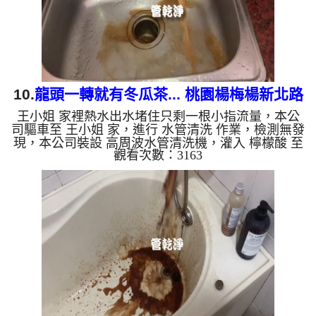
水龍頭合金的養化...
10.
龍頭一轉就有冬瓜茶... 桃園楊梅楊新北路
王小姐 家裡熱水出水堵住只剩一根小指流量，本公
清洗水管
司驅車至 王小姐 家，進行 水管清洗 作業，檢測無發
現，本公司裝設 高周波水管清洗機，灌入 檸檬酸 至
觀看次數：3163
水管，等了約15分，開啟 水管清洗機 ，啟動 螺旋
波 模式，一洗水管就流出髒水，突然變成濃郁的冬
瓜茶，二個多小時後，出水變乾淨熱水出水量恢復
了。 如是自來水，如水管老化，會產生鐵鏽跟泥沙
堆積，洗出來的水就會是咖啡色，地下水含有氧化
錳，管壁上會結成黑色管垢，洗出來的水會跟石油一
樣黑，有些洗出綠色的水，是因為裡面有銅的物質，
生鏽產生銅綠，如是藍色的...