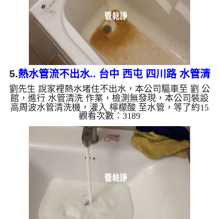
物質，生鏽產生銅綠，如...
5.
熱水管流不出水.. 台中 西屯 四川路 水管清
劉先生 說家裡熱水堵住不出水，本公司驅車至 劉 公
洗
館，進行 水管清洗 作業，檢測無發現，本公司裝設
高周波水管清洗機，灌入 檸檬酸 至水管，等了約15
觀看次數：3189
分，開啟 水管清洗機 ，啟動 螺旋波 模式，剛洗水管
就流出棕色髒水，髒水源源不絕，二個多小時後，熱
水出水量恢復了。 如是自來水，如水管老化，會產
生鐵鏽跟泥沙堆積，洗出來的水就會是咖啡色，地下
水含有氧化錳，管壁上會結成黑色管垢，洗出來的水
會跟石油一樣黑，有些洗出綠色的水，是因為裡面有
銅的物質，生鏽產生銅綠，如是藍色的水，是因為水
龍頭合金的養化造...